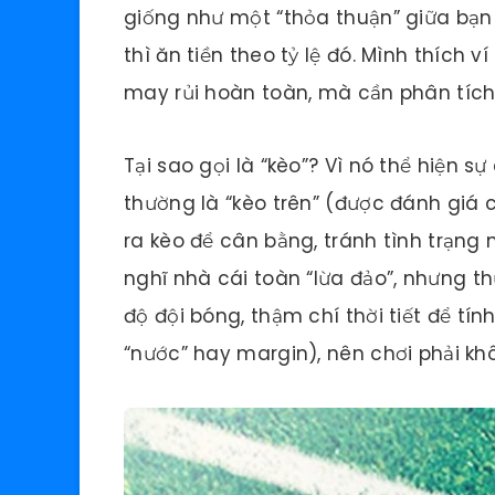
giống như một “thỏa thuận” giữa bạn
thì ăn tiền theo tỷ lệ đó. Mình thích 
may rủi hoàn toàn, mà cần phân tích
Tại sao gọi là “kèo”? Vì nó thể hiện s
thường là “kèo trên” (được đánh giá c
ra kèo để cân bằng, tránh tình trạng
nghĩ nhà cái toàn “lừa đảo”, nhưng t
độ đội bóng, thậm chí thời tiết để tính
“nước” hay margin), nên chơi phải k