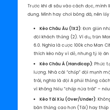
Trước khi đi sâu vào cách đọc, mình l
dung. Mình hay chơi bóng đá, nên lấy 
Kèo Châu Âu (1X2)
: Đơn giản nh
đội khách thắng (2). Ví dụ, trận Man 
6.0. Nghĩa là cược 100k cho Man Ci
thích kèo này vì dễ, nhưng tỷ lệ ă
Kèo Châu Á (Handicap)
: Phức 
lượng. Nhà cái “chấp” đội mạnh một
trái, nghĩa là đội A phải thắng các
vì không hiểu “chấp nửa trái” – nếu
Kèo Tài Xỉu (Over/Under)
: Khôn
bàn thắng cao hơn (Tài) hay thấp 