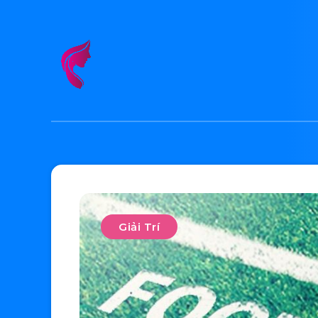
Giải Trí