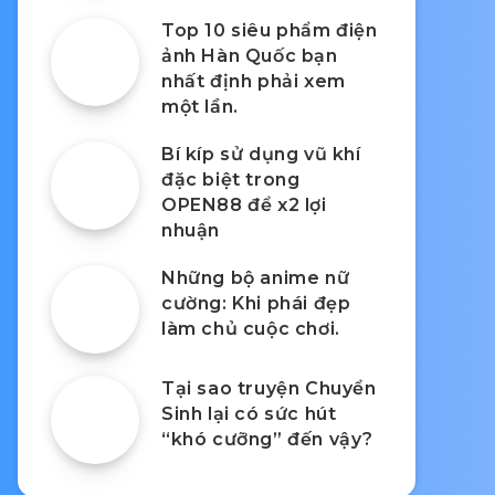
Top 10 siêu phẩm điện
ảnh Hàn Quốc bạn
nhất định phải xem
một lần.
Bí kíp sử dụng vũ khí
đặc biệt trong
OPEN88 để x2 lợi
nhuận
Những bộ anime nữ
cường: Khi phái đẹp
làm chủ cuộc chơi.
Tại sao truyện Chuyển
Sinh lại có sức hút
“khó cưỡng” đến vậy?