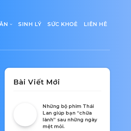
CÂN
SINH LÝ
SỨC KHOẺ
LIÊN HÊ
Bài Viết Mới
Những bộ phim Thái
Lan giúp bạn “chữa
lành” sau những ngày
mệt mỏi.