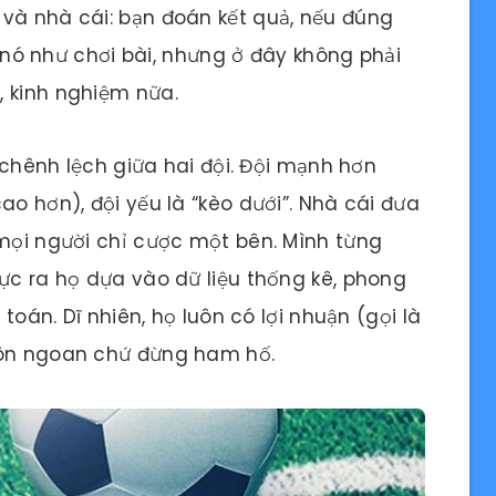
 và nhà cái: bạn đoán kết quả, nếu đúng
ví nó như chơi bài, nhưng ở đây không phải
, kinh nghiệm nữa.
ự chênh lệch giữa hai đội. Đội mạnh hơn
ao hơn), đội yếu là “kèo dưới”. Nhà cái đưa
 mọi người chỉ cược một bên. Mình từng
hực ra họ dựa vào dữ liệu thống kê, phong
 toán. Dĩ nhiên, họ luôn có lợi nhuận (gọi là
hôn ngoan chứ đừng ham hố.