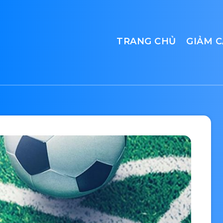
TRANG CHỦ
GIẢM 