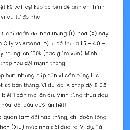
iệt kê vài loại kèo cơ bản để anh em hình
ví dụ từ đó nhé.
ất, chỉ đoán đội nhà thắng (1), hòa (X) hay
City vs Arsenal, tỷ lệ có thể là 1.5 – 4.0 –
ty thắng, ăn 150k (bao gồm vốn). Mình
n thấp nếu đội mạnh thắng.
tạp hơn, nhưng hấp dẫn vì cân bằng lực
 số bàn thắng. Ví dụ, đội A chấp đội B 0.5
h biệt 1 bàn mới ăn đủ. Mình từng thua đau
 hòa, đội cửa dưới ăn hết!
g quan tâm đội nào thắng, chỉ đoán tổng
hơn (Xỉu) mức nhà cái đưa ra. Ví dụ, Tài