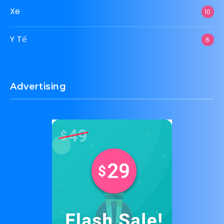
Xe
10
Y Tế
6
Advertising