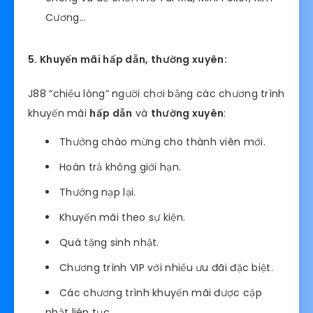
Cương…
5. Khuyến mãi hấp dẫn, thường xuyên:
J88 “chiều lòng” người chơi bằng các chương trình
khuyến mãi
hấp dẫn
và
thường xuyên
:
Thưởng chào mừng cho thành viên mới.
Hoàn trả không giới hạn.
Thưởng nạp lại.
Khuyến mãi theo sự kiện.
Quà tặng sinh nhật.
Chương trình VIP với nhiều ưu đãi đặc biệt.
Các chương trình khuyến mãi được cập
nhật liên tục.