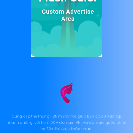
Cung cấp thệ thống PBN mạnh mẽ giúp bạn có cơ vào top
nhanh chống, với hơn 100+ domain VN , và domain quốc tế, hỗ
trợ 30+ lĩnh vực khác nhau.