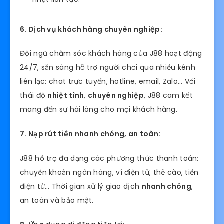
6. Dịch vụ khách hàng chuyên nghiệp:
Đội ngũ chăm sóc khách hàng của J88 hoạt động
24/7, sẵn sàng hỗ trợ người chơi qua nhiều kênh
liên lạc: chat trực tuyến, hotline, email, Zalo… Với
thái độ
nhiệt tình
,
chuyên nghiệp
, J88 cam kết
mang đến sự hài lòng cho mọi khách hàng.
7. Nạp rút tiền nhanh chóng, an toàn:
J88 hỗ trợ đa dạng các phương thức thanh toán:
chuyển khoản ngân hàng, ví điện tử, thẻ cào, tiền
điện tử… Thời gian xử lý giao dịch
nhanh chóng
,
an toàn và bảo mật.