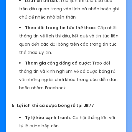
Lưu lịch thi đấu:
Lưu lịch thi đấu của các
trận đấu quan trọng vào lịch cá nhân hoặc ghi
chú để nhắc nhở bản thân.
Theo dõi trang tin tức thể thao:
Cập nhật
thông tin về lịch thi đấu, kết quả và tin tức liên
quan đến các đội bóng trên các trang tin tức
thể thao uy tín.
Tham gia cộng đồng cá cược:
Trao đổi
thông tin và kinh nghiệm về cá cược bóng rổ
với những người chơi khác trong các diễn đàn
hoặc nhóm Facebook.
5. Lợi ích khi cá cược bóng rổ tại JB77
Tỷ lệ kèo cạnh tranh:
Cơ hội thắng lớn với
tỷ lệ cược hấp dẫn.