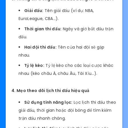
Giải đấu:
Tên giải đấu (ví dụ: NBA,
EuroLeague, CBA…).
Thời gian thi đấu:
Ngày và giờ bắt đầu trận
đấu.
Hai đội thi đấu:
Tên của hai đội sẽ gặp
nhau.
Tỷ lệ kèo:
Tỷ lệ kèo cho các loại cược khác
nhau (kèo châu Á, châu Âu, Tài Xỉu…).
4. Mẹo theo dõi lịch thi đấu hiệu quả
Sử dụng tính năng lọc:
Lọc lịch thi đấu theo
giải đấu, thời gian hoặc đội bóng để tìm kiếm
trận đấu nhanh chóng.