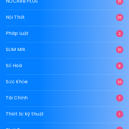
NOCARB PLUS
10
Nội Thất
33
Pháp Luật
2
SLIM MIX
10
Số Hoá
8
Sức Khỏe
20
Tài Chính
7
Thiết bị kỹ thuật
1