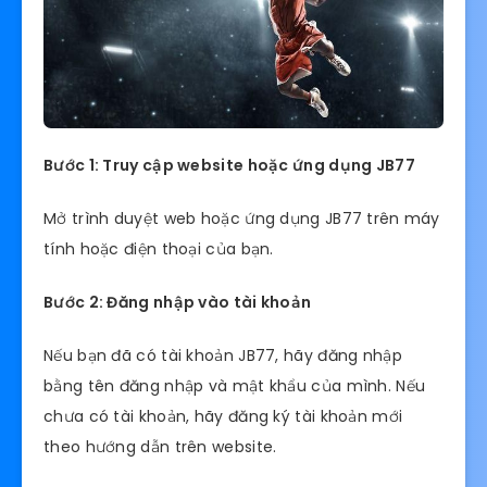
Bước 1: Truy cập website hoặc ứng dụng JB77
Mở trình duyệt web hoặc ứng dụng JB77 trên máy
tính hoặc điện thoại của bạn.
Bước 2: Đăng nhập vào tài khoản
Nếu bạn đã có tài khoản JB77, hãy đăng nhập
bằng tên đăng nhập và mật khẩu của mình. Nếu
chưa có tài khoản, hãy đăng ký tài khoản mới
theo hướng dẫn trên website.