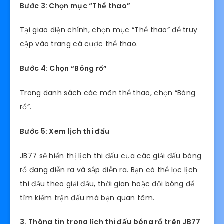
Bước 3: Chọn mục “Thể thao”
Tại giao diện chính, chọn mục “Thể thao” để truy
cập vào trang cá cược thể thao.
Bước 4: Chọn “Bóng rổ”
Trong danh sách các môn thể thao, chọn “Bóng
rổ”.
Bước 5: Xem lịch thi đấu
JB77 sẽ hiển thị lịch thi đấu của các giải đấu bóng
rổ đang diễn ra và sắp diễn ra. Bạn có thể lọc lịch
thi đấu theo giải đấu, thời gian hoặc đội bóng để
tìm kiếm trận đấu mà bạn quan tâm.
3. Thông tin trong lịch thi đấu bóng rổ trên JB77