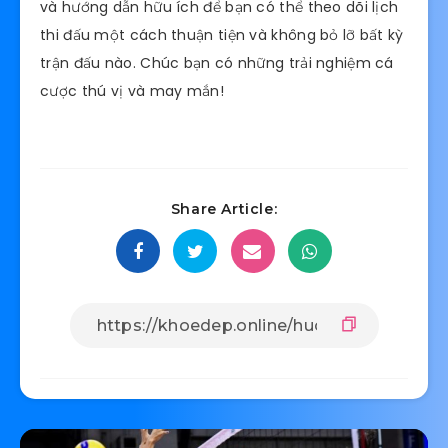
và hướng dẫn hữu ích để bạn có thể theo dõi lịch
thi đấu một cách thuận tiện và không bỏ lỡ bất kỳ
trận đấu nào. Chúc bạn có những trải nghiệm cá
cược thú vị và may mắn!
Share Article: