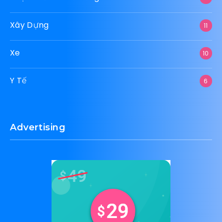
Xây Dựng
11
Xe
10
Y Tế
6
Advertising