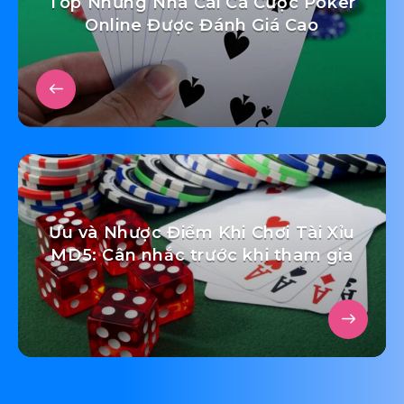
Top Những Nhà Cái Cá Cược Poker
Online Được Đánh Giá Cao
Ưu và Nhược Điểm Khi Chơi Tài Xỉu
MD5: Cân nhắc trước khi tham gia