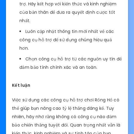
trợ. Hãy kết hợp với kiến thức và kinh nghiệm
của bản thân để đưa ra quyết định cược tốt
nhất.
Luôn cập nhật thông tin mới nhất về các
công cụ hỗ trợ để sử dụng chúng hiệu quả
hơn.
Chọn công cụ hỗ trợ từ các nguồn uy tín để
đảm bảo tính chính xác và an toàn.
Kết luận
Việc sử dụng các công cụ hỗ trợ chơi Rồng Hổ có
thể giúp bạn nâng cao tỷ lệ thắng đáng kể. Tuy
nhiên, hãy nhớ rằng không có công cụ nào đảm
bảo chiến thắng tuyệt đối. Quan trọng nhất vẫn là
kiến thức, kinh nghiệm và sự tỉnh táo của bạn.