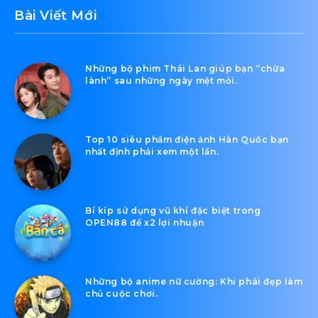
Bài Viết Mới
Những bộ phim Thái Lan giúp bạn “chữa
lành” sau những ngày mệt mỏi.
Top 10 siêu phẩm điện ảnh Hàn Quốc bạn
nhất định phải xem một lần.
Bí kíp sử dụng vũ khí đặc biệt trong
OPEN88 để x2 lợi nhuận
Những bộ anime nữ cường: Khi phái đẹp làm
chủ cuộc chơi.