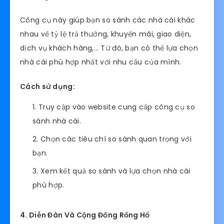
Công cụ này giúp bạn so sánh các nhà cái khác
nhau về tỷ lệ trả thưởng, khuyến mãi, giao diện,
dịch vụ khách hàng,… Từ đó, bạn có thể lựa chọn
nhà cái phù hợp nhất với nhu cầu của mình.
Cách sử dụng:
Truy cập vào website cung cấp công cụ so
sánh nhà cái.
Chọn các tiêu chí so sánh quan trọng với
bạn.
Xem kết quả so sánh và lựa chọn nhà cái
phù hợp.
4. Diễn Đàn Và Cộng Đồng Rồng Hổ