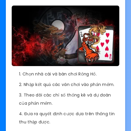
Chọn nhà cái và bàn chơi Rồng Hổ.
Nhập kết quả các ván chơi vào phần mềm.
Theo dõi các chỉ số thống kê và dự đoán
của phần mềm.
Đưa ra quyết định cược dựa trên thông tin
thu thập được.