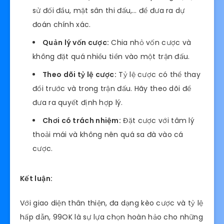
sử đối đầu, mặt sân thi đấu,… để đưa ra dự
đoán chính xác.
Quản lý vốn cược:
Chia nhỏ vốn cược và
không đặt quá nhiều tiền vào một trận đấu.
Theo dõi tỷ lệ cược:
Tỷ lệ cược có thể thay
đổi trước và trong trận đấu. Hãy theo dõi để
đưa ra quyết định hợp lý.
Chơi có trách nhiệm:
Đặt cược với tâm lý
thoải mái và không nên quá sa đà vào cá
cược.
Kết luận:
Với giao diện thân thiện, đa dạng kèo cược và tỷ lệ
hấp dẫn, 99OK là sự lựa chọn hoàn hảo cho những