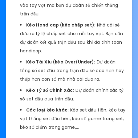
vào tay vợt mà bạn dự đoán sẽ chiến thắng
trận đấu.
Kèo Handicap (kèo chấp set):
Nhà cái sẽ
đưa ra tỷ lệ chấp set cho mỗi tay vợt. Bạn cần
dự đoán kết quả trận đấu sau khi đã tính toán
handicap.
Kèo Tài Xỉu (kèo Over/Under):
Dự đoán
tổng số set đấu trong trận đấu sẽ cao hơn hay
thấp hơn con số mà nhà cái đưa ra.
Kèo Tỷ Số Chính Xác:
Dự đoán chính xác tỷ
số set đấu của trận đấu.
Các loại kèo khác:
Kèo set đầu tiên, kèo tay
vợt thắng set đầu tiên, kèo số game trong set,
kèo số điểm trong game,…