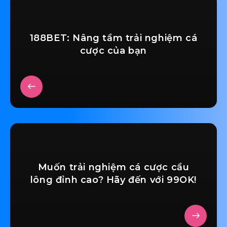
188BET: Nâng tầm trải nghiệm cá
cược của bạn
Muốn trải nghiệm cá cược cầu
lông đỉnh cao? Hãy đến với 99OK!