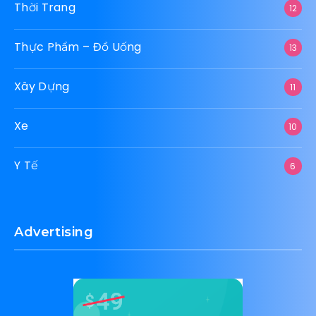
Thời Trang
12
Thực Phẩm – Đồ Uống
13
Xây Dựng
11
Xe
10
Y Tế
6
Advertising