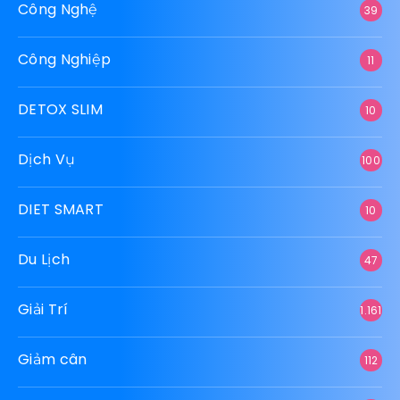
Công Nghệ
39
Công Nghiệp
11
DETOX SLIM
10
Dịch Vụ
100
DIET SMART
10
Du Lịch
47
Giải Trí
1.161
Giảm cân
112