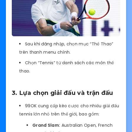
Sau khi đăng nhập, chọn mục “Thể Thao”
trên thanh menu chính.
Chọn “Tennis” từ danh sách các môn thể
thao.
3. Lựa chọn giải đấu và trận đấu
99OK cung cấp kèo cược cho nhiều giải đấu
tennis lớn nhỏ trên thế giới, bao gồm:
Grand Slam:
Australian Open, French