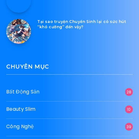
Tại sao truyện Chuyển Sinh lại có sức hút
“khó cưỡng” đến vậy?
CHUYÊN MỤC
Bất Động Sản
28
Beauty Slim
10
Công Nghệ
39