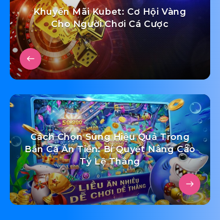
Khuyến Mãi Kubet: Cơ Hội Vàng
Cho Người Chơi Cá Cược
Cách Chọn Súng Hiệu Quả Trong
Bắn Cá Ăn Tiền: Bí Quyết Nâng Cao
Tỷ Lệ Thắng