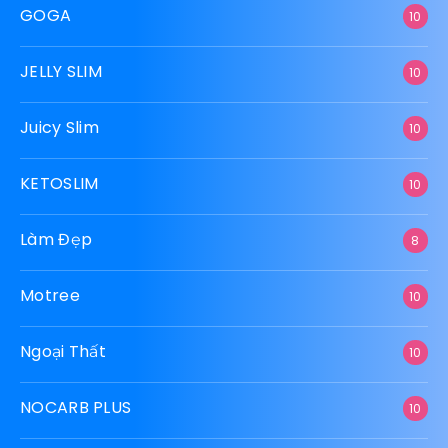
GOGA
10
JELLY SLIM
10
Juicy Slim
10
KETOSLIM
10
Làm Đẹp
8
Motree
10
Ngoại Thất
10
NOCARB PLUS
10