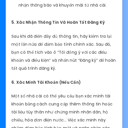
nhận thông báo và khuyến mãi từ nhà cái.
5. Xác Nhận Thông Tin Và Hoàn Tất Đăng Ký
Sau khi đã điền đầy đủ thông tin, hãy kiểm tra lại
một lần nữa để đảm bảo tính chính xác. Sau đó,
bạn có thể tích vào ô “Tôi đồng ý với các điều
khoản và điều kiện” và nhấn nút “Đăng ký” để hoàn
tất quá trình đăng ký.
6. Xác Minh Tài Khoản (Nếu Cần)
Một số nhà cái có thể yêu cầu bạn xác minh tài
khoản bằng cách cung cấp thêm thông tin hoặc
tài liệu tùy thân như chứng minh nhân dân, hộ
chiếu, hóa đơn điện nước… Việc xác minh này