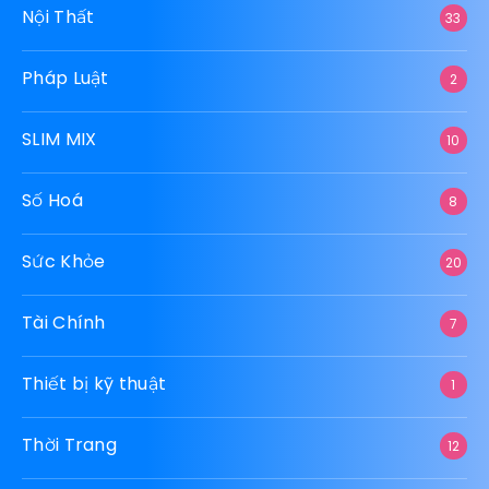
Nội Thất
33
Pháp Luật
2
SLIM MIX
10
Số Hoá
8
Sức Khỏe
20
Tài Chính
7
Thiết bị kỹ thuật
1
Thời Trang
12