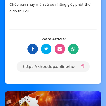
Chúc bạn may mắn và có những giây phút thư
giãn thú vị!
Share Article: