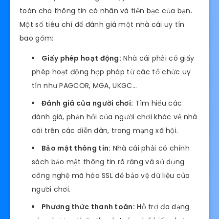
toàn cho thông tin cá nhân và tiền bạc của bạn.
Một số tiêu chí để đánh giá một nhà cái uy tín
bao gồm:
Giấy phép hoạt động:
Nhà cái phải có giấy
phép hoạt động hợp pháp từ các tổ chức uy
tín như PAGCOR, MGA, UKGC…
Đánh giá của người chơi:
Tìm hiểu các
đánh giá, phản hồi của người chơi khác về nhà
cái trên các diễn đàn, trang mạng xã hội.
Bảo mật thông tin:
Nhà cái phải có chính
sách bảo mật thông tin rõ ràng và sử dụng
công nghệ mã hóa SSL để bảo vệ dữ liệu của
người chơi.
Phương thức thanh toán:
Hỗ trợ đa dạng