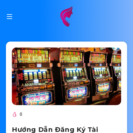
0
Hướng Dẫn Đăng Ký Tài