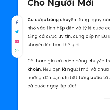
Cho Người Mới
Cá cược bóng chuyền
đang ngày càn
nhờ vào tính hấp dẫn và tỷ lệ cược c
tảng cá cược uy tín, cung cấp nhiều
chuyền lớn trên thế giới.
Để tham gia cá cược bóng chuyền tạ
khoản
. Nếu bạn là người mới và chưa 
hướng dẫn bạn
chi tiết từng bước từ
cá cược ngay lập tức!