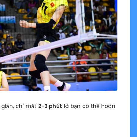
 giản, chỉ mất
2-3 phút
là bạn có thể hoàn