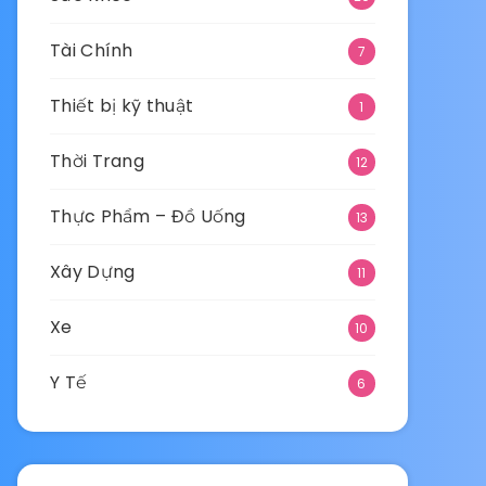
Tài Chính
7
Thiết bị kỹ thuật
1
Thời Trang
12
Thực Phẩm – Đồ Uống
13
Xây Dựng
11
Xe
10
Y Tế
6