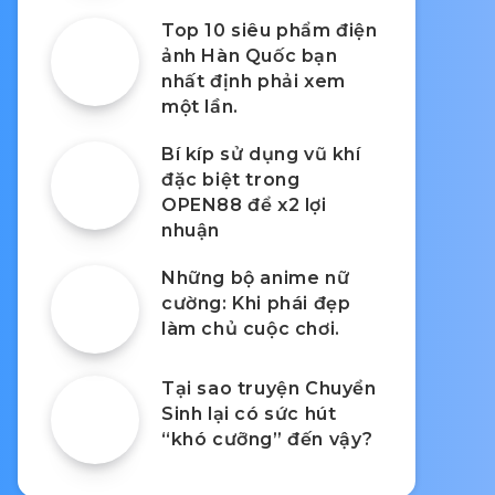
Top 10 siêu phẩm điện
ảnh Hàn Quốc bạn
nhất định phải xem
một lần.
Bí kíp sử dụng vũ khí
đặc biệt trong
OPEN88 để x2 lợi
nhuận
Những bộ anime nữ
cường: Khi phái đẹp
làm chủ cuộc chơi.
Tại sao truyện Chuyển
Sinh lại có sức hút
“khó cưỡng” đến vậy?