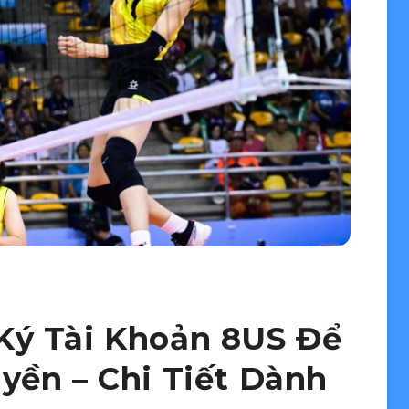
ý Tài Khoản 8US Để
yền – Chi Tiết Dành