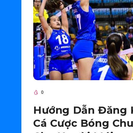
0
Hướng Dẫn Đăng K
Cá Cược Bóng Chu