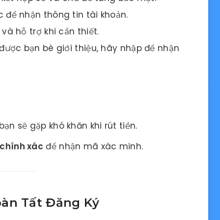
 để nhận thông tin tài khoản.
và hỗ trợ khi cần thiết.
 được bạn bè giới thiệu, hãy nhập để nhận
ì bạn sẽ gặp khó khăn khi rút tiền.
 chính xác
để nhận mã xác minh.
oàn Tất Đăng Ký