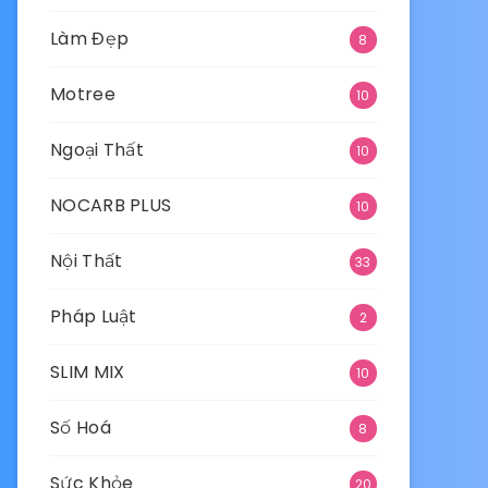
Làm Đẹp
8
Motree
10
Ngoại Thất
10
NOCARB PLUS
10
Nội Thất
33
Pháp Luật
2
SLIM MIX
10
Số Hoá
8
Sức Khỏe
20