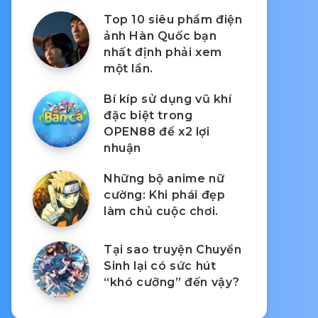
Top 10 siêu phẩm điện
ảnh Hàn Quốc bạn
nhất định phải xem
một lần.
Bí kíp sử dụng vũ khí
đặc biệt trong
OPEN88 để x2 lợi
nhuận
Những bộ anime nữ
cường: Khi phái đẹp
làm chủ cuộc chơi.
Tại sao truyện Chuyển
Sinh lại có sức hút
“khó cưỡng” đến vậy?