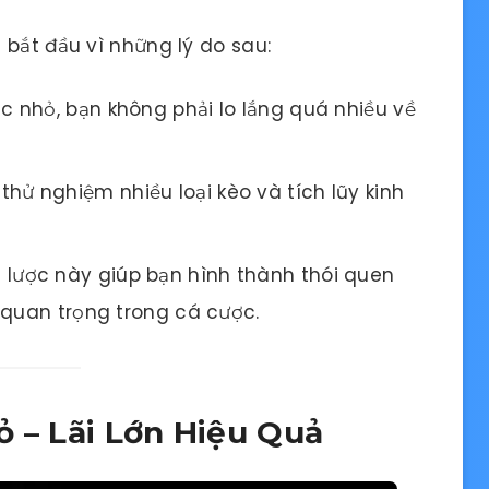
 bắt đầu vì những lý do sau:
ược nhỏ, bạn không phải lo lắng quá nhiều về
 thử nghiệm nhiều loại kèo và tích lũy kinh
n lược này giúp bạn hình thành thói quen
 quan trọng trong cá cược.
ỏ – Lãi Lớn Hiệu Quả