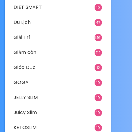
DIET SMART
10
Du Lịch
47
Giải Trí
1.161
Giảm cân
112
Giáo Dục
12
GOGA
10
JELLY SLIM
10
Juicy Slim
10
KETOSLIM
10