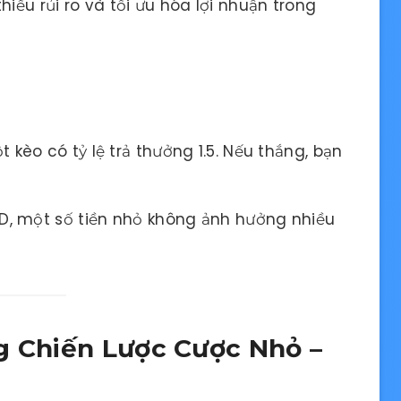
iểu rủi ro và tối ưu hóa lợi nhuận trong
kèo có tỷ lệ trả thưởng 1.5. Nếu thắng, bạn
ND, một số tiền nhỏ không ảnh hưởng nhiều
g Chiến Lược Cược Nhỏ –