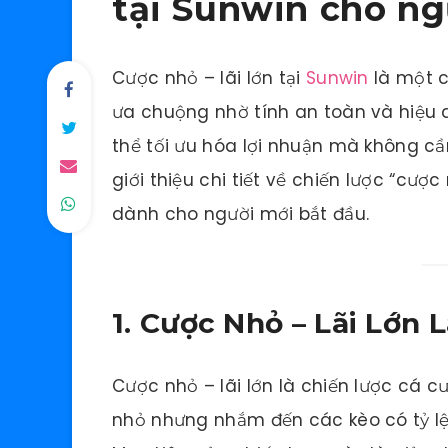
tại Sunwin cho ng
Cược nhỏ – lãi lớn tại
Sunwin
là một c
ưa chuộng nhờ tính an toàn và hiệu q
thể tối ưu hóa lợi nhuận mà không cần
giới thiệu chi tiết về chiến lược “cượ
dành cho người mới bắt đầu.
1. Cược Nhỏ – Lãi Lớn L
Cược nhỏ – lãi lớn là chiến lược cá c
nhỏ nhưng nhắm đến các kèo có tỷ lệ 