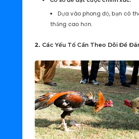
Dựa vào phong độ, bạn có thể
thắng cao hơn.
2.
Các Yếu Tố Cần Theo Dõi Để Đá