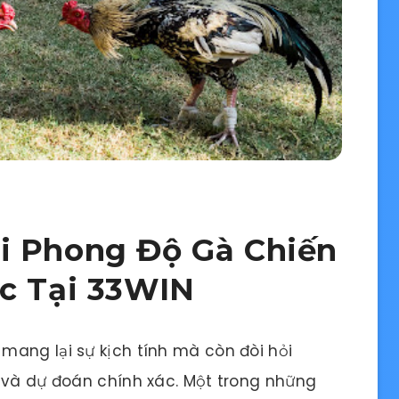
i Phong Độ Gà Chiến
ợc Tại 33WIN
mang lại sự kịch tính mà còn đòi hỏi
h và dự đoán chính xác. Một trong những