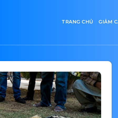
TRANG CHỦ
GIẢM 