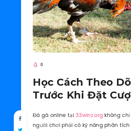
0
Học Cách Theo Dõ
Trước Khi Đặt Cư
Đá gà online tại
33winz.org
không chỉ 
người chơi phải có kỹ năng phân tíc