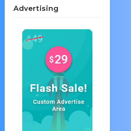
Advertising