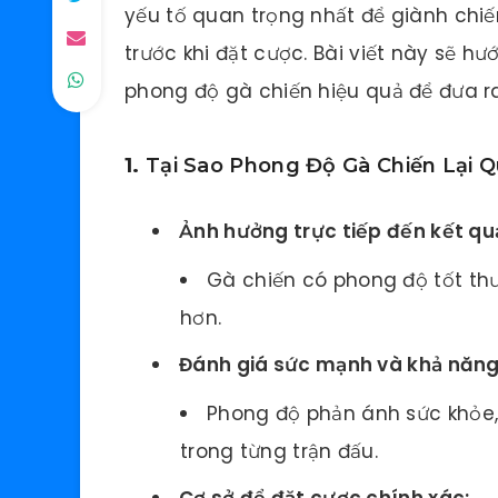
yếu tố quan trọng nhất để giành chi
trước khi đặt cược. Bài viết này sẽ h
phong độ gà chiến hiệu quả để đưa r
1.
Tại Sao Phong Độ Gà Chiến Lại 
Ảnh hưởng trực tiếp đến kết qu
Gà chiến có phong độ tốt th
hơn.
Đánh giá sức mạnh và khả năng 
Phong độ phản ánh sức khỏe,
trong từng trận đấu.
Cơ sở để đặt cược chính xác: