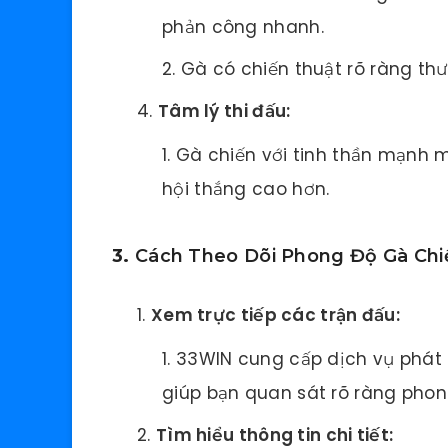
phản công nhanh.
Gà có chiến thuật rõ ràng th
Tâm lý thi đấu:
Gà chiến với tinh thần mạnh 
hội thắng cao hơn.
3.
Cách Theo Dõi Phong Độ Gà Chi
Xem trực tiếp các trận đấu:
33WIN cung cấp dịch vụ phát t
giúp bạn quan sát rõ ràng phon
Tìm hiểu thông tin chi tiết: