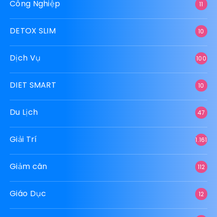
Công Nghiệp
11
DETOX SLIM
10
Dịch Vụ
100
DIET SMART
10
Du Lịch
47
Giải Trí
1.161
Giảm cân
112
Giáo Dục
12