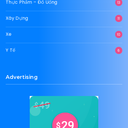
Thực Phẩm – Đồ Uống
13
Xây Dựng
11
Xe
10
Y Tế
6
Advertising