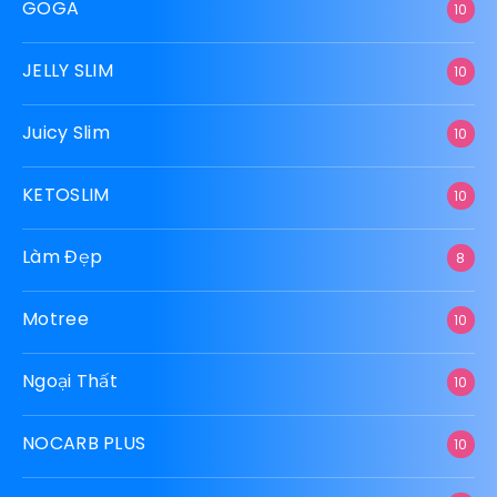
GOGA
10
JELLY SLIM
10
Juicy Slim
10
KETOSLIM
10
Làm Đẹp
8
Motree
10
Ngoại Thất
10
NOCARB PLUS
10