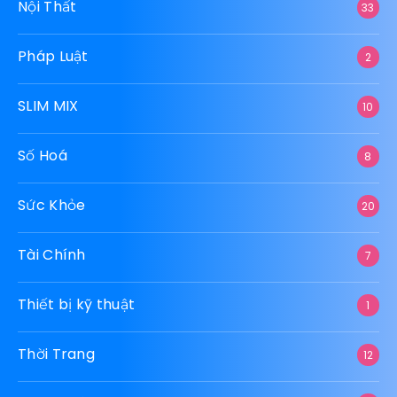
Nội Thất
33
Pháp Luật
2
SLIM MIX
10
Số Hoá
8
Sức Khỏe
20
Tài Chính
7
Thiết bị kỹ thuật
1
Thời Trang
12