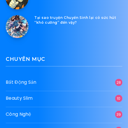
Tại sao truyện Chuyển Sinh lại có sức hút
“khó cưỡng” đến vậy?
CHUYÊN MỤC
Bất Động Sản
28
Beauty Slim
10
Công Nghệ
39