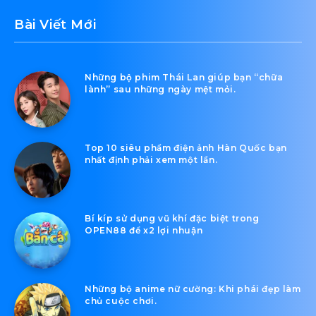
Bài Viết Mới
Những bộ phim Thái Lan giúp bạn “chữa
lành” sau những ngày mệt mỏi.
Top 10 siêu phẩm điện ảnh Hàn Quốc bạn
nhất định phải xem một lần.
Bí kíp sử dụng vũ khí đặc biệt trong
OPEN88 để x2 lợi nhuận
Những bộ anime nữ cường: Khi phái đẹp làm
chủ cuộc chơi.