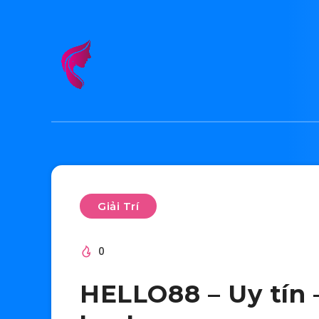
Giải Trí
0
HELLO88 – Uy tín 