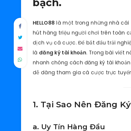
bạch.
HELLO88
là một trong những nhà cái u
hút hàng triệu người chơi trên toàn
dịch vụ cá cược. Để bắt đầu trải nghi
là
đăng ký tài khoản
. Trong bài viết 
nhanh chóng cách đăng ký tài khoả
dễ dàng tham gia cá cược trực tuyến
1. Tại Sao Nên Đăng K
a. Uy Tín Hàng Đầu