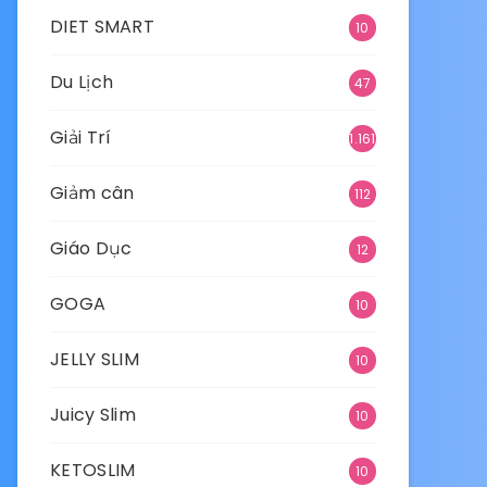
DIET SMART
10
Du Lịch
47
Giải Trí
1.161
Giảm cân
112
Giáo Dục
12
GOGA
10
JELLY SLIM
10
Juicy Slim
10
KETOSLIM
10