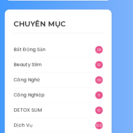
CHUYÊN MỤC
Bất Động Sản
28
Beauty Slim
10
Công Nghệ
39
Công Nghiệp
11
DETOX SLIM
10
Dịch Vụ
100