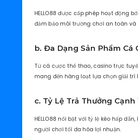
HELLO88 được cấp phép hoạt động bởi
đảm bảo môi trường chơi an toàn và 
b. Đa Dạng Sản Phẩm Cá 
Từ cá cược thể thao, casino trực tuyế
mang đến hàng loạt lựa chọn giải trí 
c. Tỷ Lệ Trả Thưởng Cạnh
HELLO88 nổi bật với tỷ lệ kèo hấp dẫn,
người chơi tối đa hóa lợi nhuận.