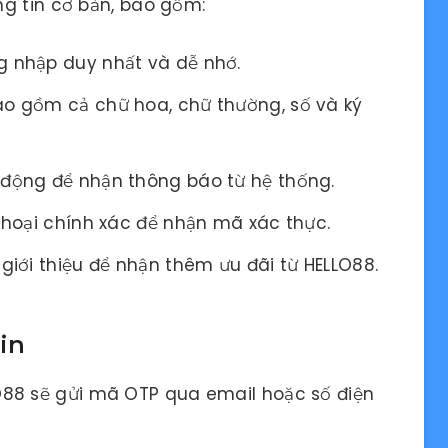
ng tin cơ bản, bao gồm:
g nhập duy nhất và dễ nhớ.
ao gồm cả chữ hoa, chữ thường, số và ký
 động để nhận thông báo từ hệ thống.
thoại chính xác để nhận mã xác thực.
giới thiệu để nhận thêm ưu đãi từ HELLO88.
in
LO88 sẽ gửi mã OTP qua email hoặc số điện