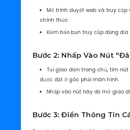
Mở trình duyệt web và truy cập
chính thức.
Đảm bảo bạn truy cập đúng địa 
Bước 2: Nhấp Vào Nút “Đă
Tại giao diện trang chủ, tìm nú
được đặt ở góc phải màn hình.
Nhấp vào nút này để mở giao di
Bước 3: Điền Thông Tin C