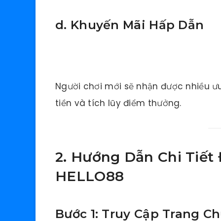
d. Khuyến Mãi Hấp Dẫn
Người chơi mới sẽ nhận được nhiều ưu
tiền và tích lũy điểm thưởng.
2. Hướng Dẫn Chi Tiết
HELLO88
Bước 1: Truy Cập Trang 