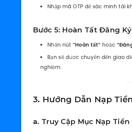
Nhập mã OTP để xác minh tài k
Bước 5: Hoàn Tất Đăng Ký
Nhấn nút
“Hoàn tất”
hoặc
“Đăng
Bạn sẽ được chuyển đến giao diệ
nghiệm.
3. Hướng Dẫn Nạp Tiề
a. Truy Cập Mục Nạp Tiền