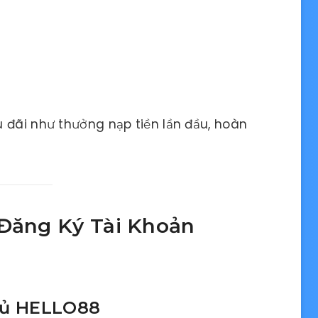
 đãi như thưởng nạp tiền lần đầu, hoàn
 Đăng Ký Tài Khoản
Chủ HELLO88