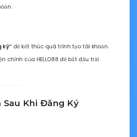
hoản.
 ký”
để kết thúc quá trình tạo tài khoản.
n chính của HELLO88 để bắt đầu trải
n Sau Khi Đăng Ký