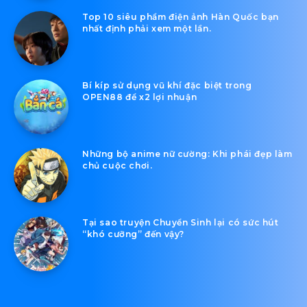
Top 10 siêu phẩm điện ảnh Hàn Quốc bạn
nhất định phải xem một lần.
Bí kíp sử dụng vũ khí đặc biệt trong
OPEN88 để x2 lợi nhuận
Những bộ anime nữ cường: Khi phái đẹp làm
chủ cuộc chơi.
Tại sao truyện Chuyển Sinh lại có sức hút
“khó cưỡng” đến vậy?