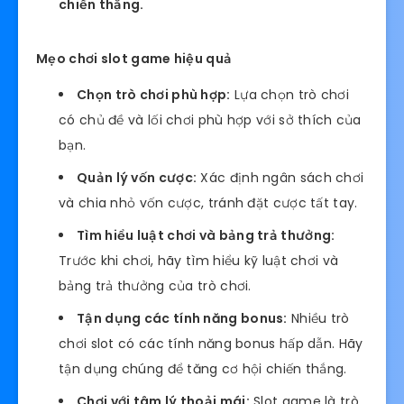
chiến thắng.
Mẹo chơi slot game hiệu quả
Chọn trò chơi phù hợp:
Lựa chọn trò chơi
có chủ đề và lối chơi phù hợp với sở thích của
bạn.
Quản lý vốn cược:
Xác định ngân sách chơi
và chia nhỏ vốn cược, tránh đặt cược tất tay.
Tìm hiểu luật chơi và bảng trả thưởng:
Trước khi chơi, hãy tìm hiểu kỹ luật chơi và
bảng trả thưởng của trò chơi.
Tận dụng các tính năng bonus:
Nhiều trò
chơi slot có các tính năng bonus hấp dẫn. Hãy
tận dụng chúng để tăng cơ hội chiến thắng.
Chơi với tâm lý thoải mái:
Slot game là trò