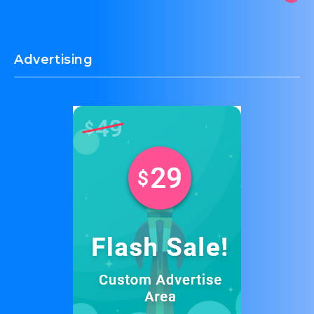
Advertising