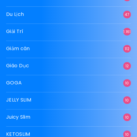
Du Lịch
47
Giải Trí
1.161
Giảm cân
112
Giáo Dục
12
GOGA
10
JELLY SLIM
10
Juicy Slim
10
KETOSLIM
10