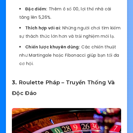
Đặc điểm:
Thêm ô số 00, lợi thế nhà cái
tăng lên 5,26%.
Thích hợp với ai:
Những người chơi tìm kiếm
sự thách thức lớn hơn và trải nghiệm mới lạ.
Chiến lược khuyên dùng:
Các chiến thuật
như Martingale hoặc Fibonacci giúp bạn tối đa
cơ hội.
3.
Roulette Pháp – Truyền Thống Và
Độc Đáo