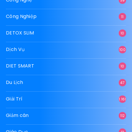
39
Công Nghiệp
11
DETOX SLIM
10
Dịch Vụ
100
DIET SMART
10
Du Lịch
47
Giải Trí
1.161
Giảm cân
112
Giáo Dục