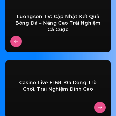
Luongson TV: Cập Nhật Kết Quả
Bóng Đá – Nâng Cao Trải Nghiệm
Cá Cược
Casino Live F168: Đa Dạng Trò
Chơi, Trải Nghiệm Đỉnh Cao