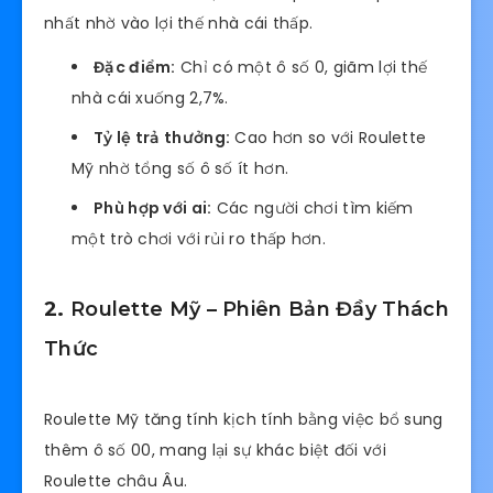
nhất nhờ vào lợi thế nhà cái thấp.
Đặc điểm:
Chỉ có một ô số 0, giãm lợi thế
nhà cái xuống 2,7%.
Tỷ lệ trả thưởng:
Cao hơn so với Roulette
Mỹ nhờ tổng số ô số ít hơn.
Phù hợp với ai:
Các người chơi tìm kiếm
một trò chơi với rủi ro thấp hơn.
2.
Roulette Mỹ – Phiên Bản Đầy Thách
Thức
Roulette Mỹ tăng tính kịch tính bằng việc bổ sung
thêm ô số 00, mang lại sự khác biệt đối với
Roulette châu Âu.