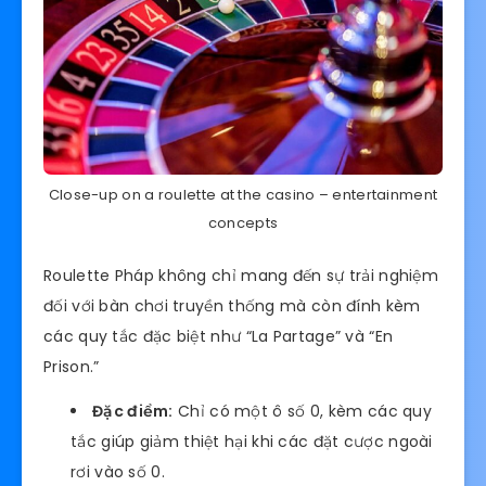
Close-up on a roulette at the casino – entertainment
concepts
Roulette Pháp không chỉ mang đến sự trải nghiệm
đối với bàn chơi truyền thống mà còn đính kèm
các quy tắc đặc biệt như “La Partage” và “En
Prison.”
Đặc điểm:
Chỉ có một ô số 0, kèm các quy
tắc giúp giảm thiệt hại khi các đặt cược ngoài
rơi vào số 0.