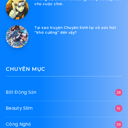
chủ cuộc chơi.
Tại sao truyện Chuyển Sinh lại có sức hút
“khó cưỡng” đến vậy?
CHUYÊN MỤC
Bất Động Sản
28
Beauty Slim
10
Công Nghệ
39