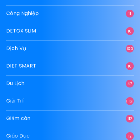
Công Nghiệp
11
DETOX SLIM
10
Dịch Vụ
100
DIET SMART
10
Du Lịch
47
Giải Trí
1.161
Giảm cân
112
Giáo Dục
12