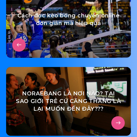
Cách đọc kèo bóng chuyền online
đơn giản mà hiệu quả
NORAEBANG LÀ NƠI NÀO? TẠI
SAO GIỚI TRẺ CỨ CĂNG THẲNG LÀ
LẠI MUỐN ĐẾN ĐÂY???