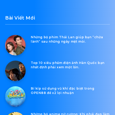
Bài Viết Mới
Những bộ phim Thái Lan giúp bạn “chữa
lành” sau những ngày mệt mỏi.
Top 10 siêu phẩm điện ảnh Hàn Quốc bạn
nhất định phải xem một lần.
Bí kíp sử dụng vũ khí đặc biệt trong
OPEN88 để x2 lợi nhuận
Những bộ anime nữ cường: Khi phái đẹp làm