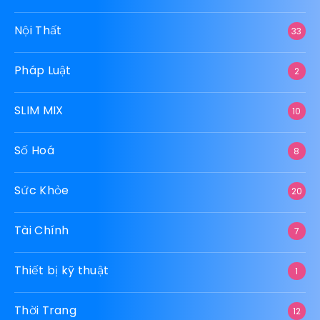
Nội Thất
33
Pháp Luật
2
SLIM MIX
10
Số Hoá
8
Sức Khỏe
20
Tài Chính
7
Thiết bị kỹ thuật
1
Thời Trang
12