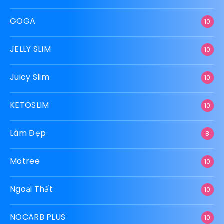
GOGA
10
JELLY SLIM
10
Juicy Slim
10
KETOSLIM
10
Làm Đẹp
8
Motree
10
Ngoại Thất
10
NOCARB PLUS
10