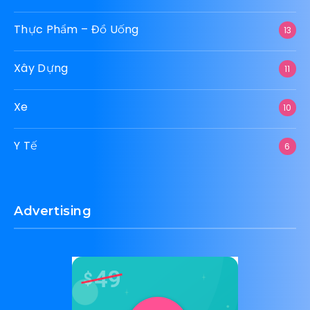
Thực Phẩm – Đồ Uống
13
Xây Dựng
11
Xe
10
Y Tế
6
Advertising