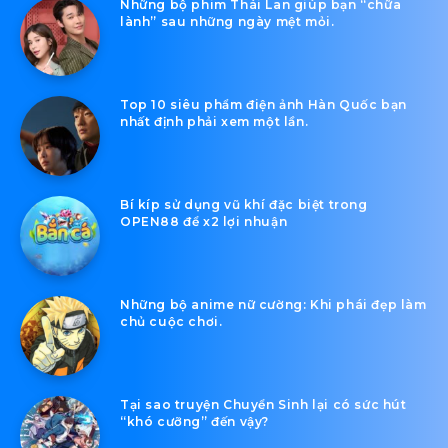
Những bộ phim Thái Lan giúp bạn “chữa
lành” sau những ngày mệt mỏi.
Top 10 siêu phẩm điện ảnh Hàn Quốc bạn
nhất định phải xem một lần.
Bí kíp sử dụng vũ khí đặc biệt trong
OPEN88 để x2 lợi nhuận
Những bộ anime nữ cường: Khi phái đẹp làm
chủ cuộc chơi.
Tại sao truyện Chuyển Sinh lại có sức hút
“khó cưỡng” đến vậy?