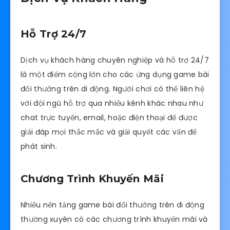
Hỗ Trợ 24/7
Dịch vụ khách hàng chuyên nghiệp và hỗ trợ 24/7
là một điểm cộng lớn cho các ứng dụng game bài
đổi thưởng trên di động. Người chơi có thể liên hệ
với đội ngũ hỗ trợ qua nhiều kênh khác nhau như
chat trực tuyến, email, hoặc điện thoại để được
giải đáp mọi thắc mắc và giải quyết các vấn đề
phát sinh.
Chương Trình Khuyến Mãi
Nhiều nền tảng game bài đổi thưởng trên di động
thường xuyên có các chương trình khuyến mãi và