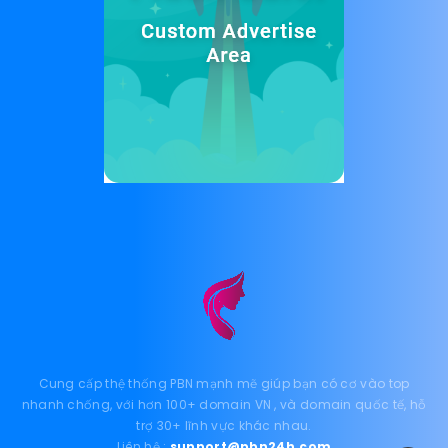
Cung cấp thệ thống PBN mạnh mẽ giúp bạn có cơ vào top
nhanh chống, với hơn 100+ domain VN , và domain quốc tế, hỗ
trợ 30+ lĩnh vực khác nhau.
Liên hệ :
support@pbn24h.com