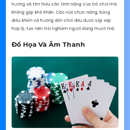
hướng và tìm hiểu các tính năng của trò chơi mà
không gặp khó khăn. Các nút chức năng, bảng
điều khiển và hướng dẫn chơi đều được sắp xếp
hợp lý, tạo nên trải nghiệm người dùng mượt mà.
Đồ Họa Và Âm Thanh