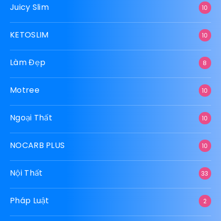
Juicy Slim
10
KETOSLIM
10
Làm Đẹp
8
Motree
10
Ngoại Thất
10
NOCARB PLUS
10
Nội Thất
33
Pháp Luật
2