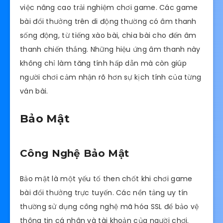
việc nâng cao trải nghiệm chơi game. Các game
bài đổi thưởng trên di động thường có âm thanh
sống động, từ tiếng xào bài, chia bài cho đến âm
thanh chiến thắng. Những hiệu ứng âm thanh này
không chỉ làm tăng tính hấp dẫn mà còn giúp
người chơi cảm nhận rõ hơn sự kịch tính của từng
ván bài.
Bảo Mật
Công Nghệ Bảo Mật
Bảo mật là một yếu tố then chốt khi chơi game
bài đổi thưởng trực tuyến. Các nền tảng uy tín
thường sử dụng công nghệ mã hóa SSL để bảo vệ
thông tin cá nhân và tài khoản của người chơi.