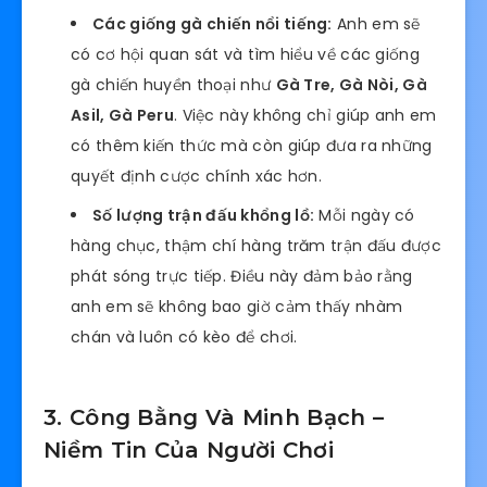
Các giống gà chiến nổi tiếng:
Anh em sẽ
có cơ hội quan sát và tìm hiểu về các giống
gà chiến huyền thoại như
Gà Tre, Gà Nòi, Gà
Asil, Gà Peru
. Việc này không chỉ giúp anh em
có thêm kiến thức mà còn giúp đưa ra những
quyết định cược chính xác hơn.
Số lượng trận đấu khổng lồ:
Mỗi ngày có
hàng chục, thậm chí hàng trăm trận đấu được
phát sóng trực tiếp. Điều này đảm bảo rằng
anh em sẽ không bao giờ cảm thấy nhàm
chán và luôn có kèo để chơi.
3. Công Bằng Và Minh Bạch –
Niềm Tin Của Người Chơi