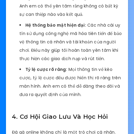
Anh em có thể yên tâm rằng không có bất kỳ
sự can thiệp nào vào kết quả.
Hệ thống bảo mật hiện đại:
Các nhà cái uy
tín sử dụng công nghệ mã hóa tiên tiến để bảo
vệ thông tin cá nhân và tài khoản của người
chơi. Điều này giúp tôi hoàn toàn yên tâm khi
thực hiện các giao dịch nạp và rút tiền.
Tỷ lệ cược rõ ràng:
Mọi thông tin về kèo
cược, tỷ lệ cược đều được hiển thị rõ ràng trên
màn hình. Anh em có thể dễ dàng theo dõi và
đưa ra quyết định của mình.
4. Cơ Hội Giao Lưu Và Học Hỏi
Đá gà online không chỉ là một trò chơi cá nhân.