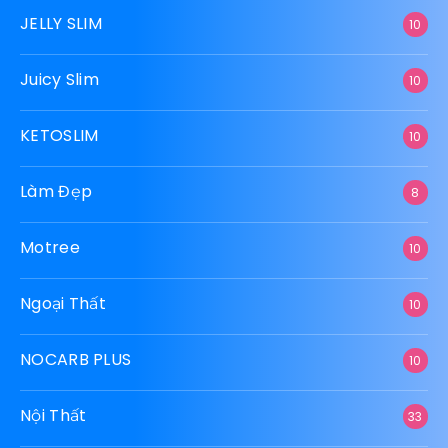
JELLY SLIM
10
Juicy Slim
10
KETOSLIM
10
Làm Đẹp
8
Motree
10
Ngoại Thất
10
NOCARB PLUS
10
Nội Thất
33