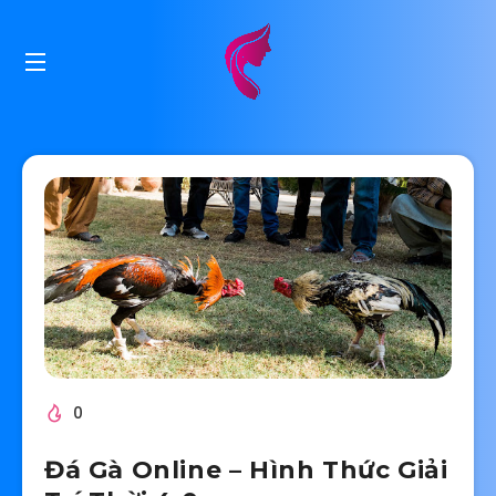
0
Đá Gà Online – Hình Thức Giải