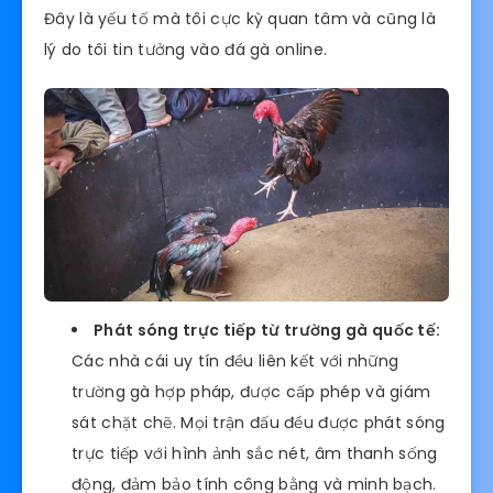
Đây là yếu tố mà tôi cực kỳ quan tâm và cũng là
lý do tôi tin tưởng vào đá gà online.
Phát sóng trực tiếp từ trường gà quốc tế:
Các nhà cái uy tín đều liên kết với những
trường gà hợp pháp, được cấp phép và giám
sát chặt chẽ. Mọi trận đấu đều được phát sóng
trực tiếp với hình ảnh sắc nét, âm thanh sống
động, đảm bảo tính công bằng và minh bạch.