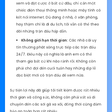
xem và đặt cược ở bất cứ đâu, chỉ cần một
chiếc điện thoại thông minh hoặc máy tính có
kết nối internet. Dù đang ở nhà, ở văn phòng,
hay thậm chí là đi du lịch, tôi vẫn có thể theo
dõi những trận đấu hấp dẫn.
Không giới hạn thời gian:
Các nhà cái uy
tín thường phát sóng trực tiếp các trận đấu
24/7. Điều này có nghĩa là anh em có thể
tham gia bất cứ khi nào rảnh rỗi. Không còn
phải chờ đợi đến cuối tuần hay những dịp lễ
đặc biệt mới có trận đấu để xem nữa.
Sự tiện lợi này đã giúp tôi tiết kiệm được rất nhiều
thời gian và công sức, không còn phải vất vả di
chuyển đến các sới gà xa xôi, đồng thời cũng đảm
bảo an toàn hơn rất nhiều.