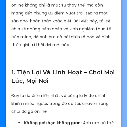
online không chỉ là một sự thay thế, mà còn
mang đến những ưu điểm vượt trội, tạo ra một
sân chơi hoàn toàn khác biệt. Bài viết này, tôi sẽ
chia sẻ những cảm nhận và kinh nghiệm thực tế
của mình, để anh em có cái nhìn rõ hơn về hình
thức giải trí thời đại mới này.
1. Tiện Lợi Và Linh Hoạt – Chơi Mọi
Lúc, Mọi Nơi
Đây là ưu điểm lớn nhất và cũng là lý do chính
khiến nhiều người, trong đó có tôi, chuyển sang
chơi đá gà online.
Không giới hạn không gian:
Anh em có thể