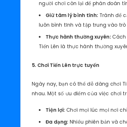
người chơi còn lại để phán đoán tì
Giữ tâm lý bình tĩnh:
Tránh để c
luôn bình tĩnh và tập trung vào trò
Thực hành thường xuyên:
Cách 
Tiến Lên là thực hành thường xuyê
5. Chơi Tiến Lên trực tuyến
Ngày nay, bạn có thể dễ dàng chơi Ti
nhau. Một số ưu điểm của việc chơi 
Tiện lợi:
Chơi mọi lúc mọi nơi chỉ 
Đa dạng:
Nhiều phiên bản và chế