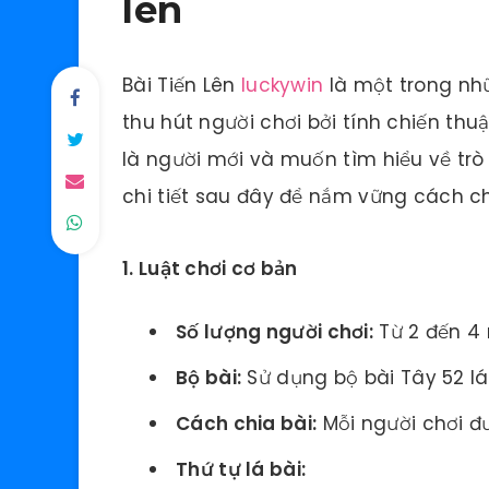
lên
Bài Tiến Lên
luckywin
là một trong nhữ
thu hút người chơi bởi tính chiến thuật
là người mới và muốn tìm hiểu về tr
chi tiết sau đây để nắm vững cách chơ
1. Luật chơi cơ bản
Số lượng người chơi:
Từ 2 đến 4 
Bộ bài:
Sử dụng bộ bài Tây 52 lá
Cách chia bài:
Mỗi người chơi đư
Thứ tự lá bài: