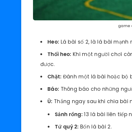
game đ
Heo:
Lá bài số 2, là lá bài mạnh 
Thối heo:
Khi một người chơi còn
được.
Chặt:
Đánh một lá bài hoặc bộ bà
Báo:
Thông báo cho những người 
Ù:
Thắng ngay sau khi chia bài n
Sảnh rồng:
13 lá bài liên tiếp 
Tứ quý 2:
Bốn lá bài 2.