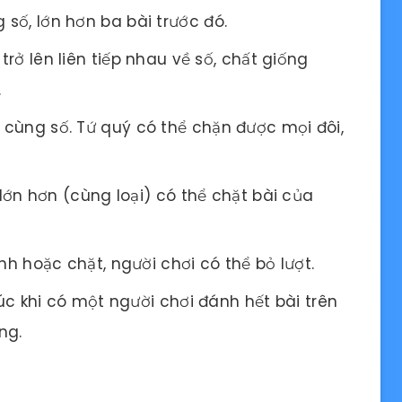
số, lớn hơn ba bài trước đó.
trở lên liên tiếp nhau về số, chất giống
.
 cùng số. Tứ quý có thể chặn được mọi đôi,
lớn hơn (cùng loại) có thể chặt bài của
h hoặc chặt, người chơi có thể bỏ lượt.
úc khi có một người chơi đánh hết bài trên
ng.