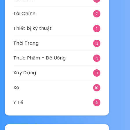
Tài Chính
7
Thiết bị kỹ thuật
1
Thời Trang
12
Thực Phẩm – Đồ Uống
13
Xây Dựng
11
Xe
10
Y Tế
6