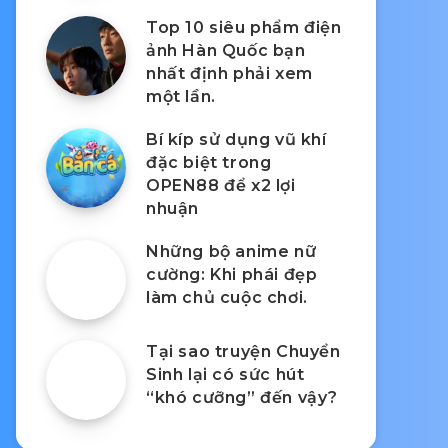
Top 10 siêu phẩm điện
ảnh Hàn Quốc bạn
nhất định phải xem
một lần.
Bí kíp sử dụng vũ khí
đặc biệt trong
OPEN88 để x2 lợi
nhuận
Những bộ anime nữ
cường: Khi phái đẹp
làm chủ cuộc chơi.
Tại sao truyện Chuyển
Sinh lại có sức hút
“khó cưỡng” đến vậy?