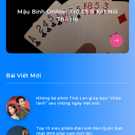
Mậu Binh Online: Trò Chơi Kết Nối
Thế Hệ
Bài Viết Mới
Những bộ phim Thái Lan giúp bạn “chữa
lành” sau những ngày mệt mỏi.
Top 10 siêu phẩm điện ảnh Hàn Quốc bạn
nhất định phải xem một lần.