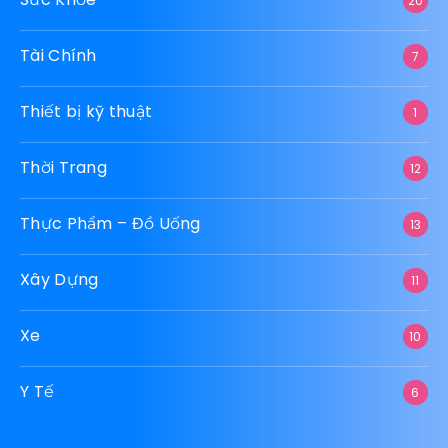
20
Tài Chính
7
Thiết bị kỹ thuật
1
Thời Trang
12
Thực Phẩm – Đồ Uống
13
Xây Dựng
11
Xe
10
Y Tế
6