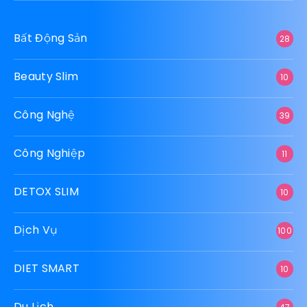
Bất Động Sản
28
Beauty Slim
10
Công Nghệ
39
Công Nghiệp
11
DETOX SLIM
10
Dịch Vụ
100
DIET SMART
10
Du Lịch