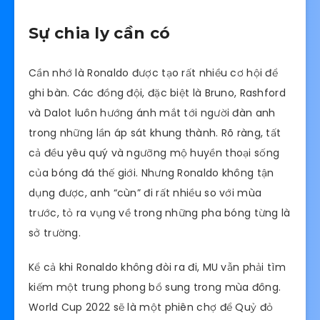
Sự chia ly cần có
Cần nhớ là Ronaldo được tạo rất nhiều cơ hội để
ghi bàn. Các đồng đội, đặc biệt là Bruno, Rashford
và Dalot luôn hướng ánh mắt tới người đàn anh
trong những lần áp sát khung thành. Rõ ràng, tất
cả đều yêu quý và ngưỡng mộ huyền thoại sống
của bóng đá thế giới. Nhưng Ronaldo không tận
dụng được, anh “cùn” đi rất nhiều so với mùa
trước, tỏ ra vụng về trong những pha bóng từng là
sở trường.
Kể cả khi Ronaldo không đòi ra đi, MU vẫn phải tìm
kiếm một trung phong bổ sung trong mùa đông.
World Cup 2022 sẽ là một phiên chợ để Quỷ đỏ