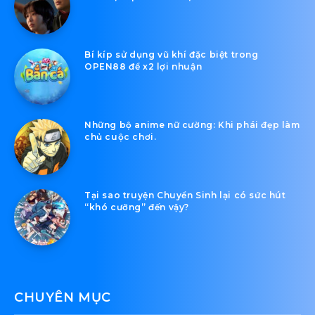
Bí kíp sử dụng vũ khí đặc biệt trong
OPEN88 để x2 lợi nhuận
Những bộ anime nữ cường: Khi phái đẹp làm
chủ cuộc chơi.
Tại sao truyện Chuyển Sinh lại có sức hút
“khó cưỡng” đến vậy?
CHUYÊN MỤC