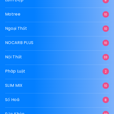
8
Motree
10
Ngoại Thất
10
NOCARB PLUS
10
Nội Thất
33
Pháp Luật
2
SLIM MIX
10
Số Hoá
8
Sức Khỏe