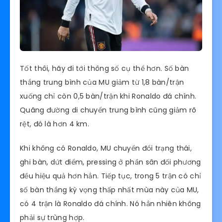
Tốt thôi, hãy đi tới thông số cụ thể hơn. Số bàn
thắng trung bình của MU giảm từ 1,8 bàn/trận
xuống chỉ còn 0,5 bàn/trận khi Ronaldo đá chính.
Quãng đường di chuyển trung bình cũng giảm rõ
rệt, đó là hơn 4 km.
Khi không có Ronaldo, MU chuyển đổi trạng thái,
ghi bàn, dứt điểm, pressing ở phần sân đối phương
đều hiệu quả hơn hẳn. Tiếp tục, trong 5 trận có chỉ
số bàn thắng kỳ vọng thấp nhất mùa này của MU,
có 4 trận là Ronaldo đá chính. Nó hẳn nhiên không
phải sự trùng hợp.