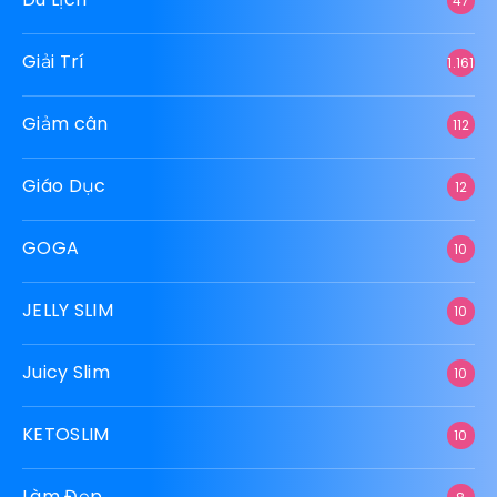
47
Giải Trí
1.161
Giảm cân
112
Giáo Dục
12
GOGA
10
JELLY SLIM
10
Juicy Slim
10
KETOSLIM
10
Làm Đẹp