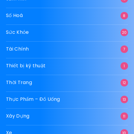
Số Hoá
8
Sức Khỏe
20
Tài Chính
7
Thiết bị kỹ thuật
1
Thời Trang
12
Thực Phẩm – Đồ Uống
13
Xây Dựng
11
Xe
10