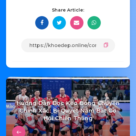
Share Article:
Hướng Dẫn Đọc Kèo Bóng Chuyền
Chính Xác: Bí Quyết Nắm Bắt Cơ
Hội Chiến Thắng