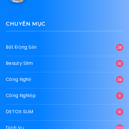
CHUYÊN MỤC
Bất Động Sản
28
Beauty Slim
10
Công Nghệ
39
Công Nghiệp
11
DETOX SLIM
10
Dịch Vụ
100