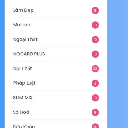
Làm Đẹp
8
Motree
10
Ngoại Thất
10
NOCARB PLUS
10
Nội Thất
33
Pháp Luật
2
SLIM MIX
10
Số Hoá
8
Sức Khỏe
20