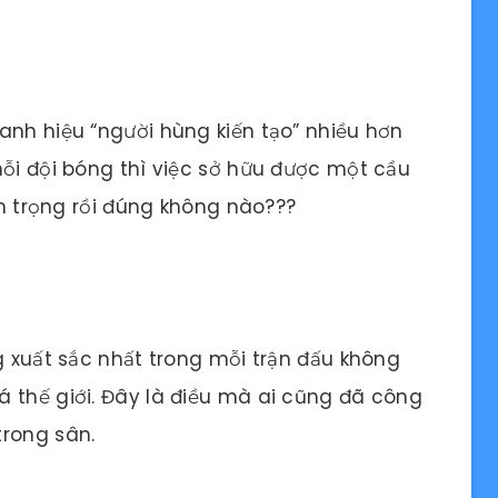
iềm tỉnh và rất chắc chắn trong tất cả tình
h anh ấy có khả năng di chuyển linh hoạt,
ra đường chuyền cho đồng đội.
úng ta cũng dần nhìn thấy được một điểm
ều này khiến cho tiền vệ này không có
rong sự nghiệp của mình.