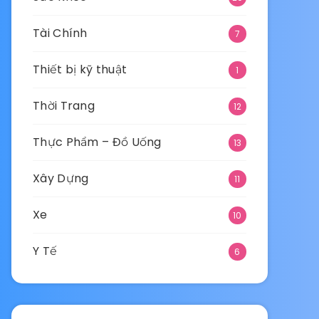
Tài Chính
7
Thiết bị kỹ thuật
1
Thời Trang
12
Thực Phẩm – Đồ Uống
13
Xây Dựng
11
Xe
10
Y Tế
6