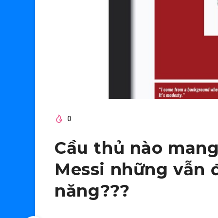
0
Cầu thủ nào mang
Messi những vẫn đ
năng???