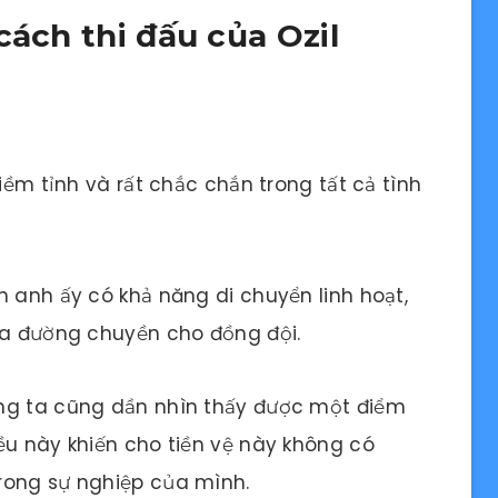
 cho Werder Bremen. Sau khi thể hiện được
nh tham gia bào đội tuyển quốc gia Đức.
hi đấu tại World Cup. Sau kỳ World Cup
thi đấu tại La Liga, ở đội bóng Tây Ban
thêm nhiều danh hiệu cao quý khác nữa.
o Real Madrid anh chuyển sang đồng hành
của Arsenal. Mãi đến năm 2021 anh chính
 bóng đến từ London này. Kết thúc mùa giải
 Kỳ.
cách thi đấu của Ozil