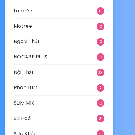
Làm Đẹp
8
Motree
10
Ngoại Thất
10
NOCARB PLUS
10
Nội Thất
33
Pháp Luật
2
SLIM MIX
10
Số Hoá
8
Sức Khỏe
20