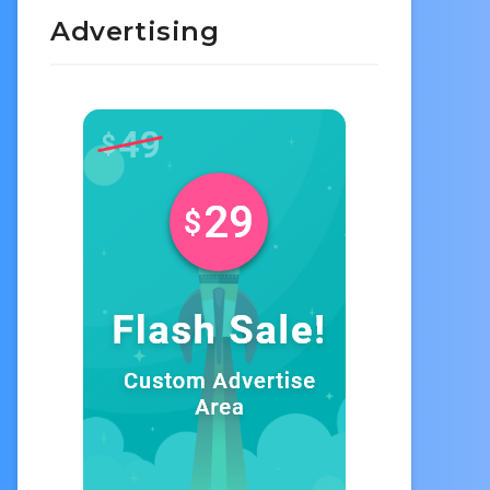
Advertising