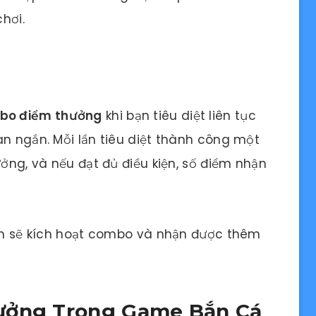
hơi.
bo điểm thưởng
khi bạn tiêu diệt liên tục
an ngắn. Mỗi lần tiêu diệt thành công một
ưởng, và nếu đạt đủ điều kiện, số điểm nhận
ạn sẽ kích hoạt combo và nhận được thêm
hưởng Trong Game Bắn Cá