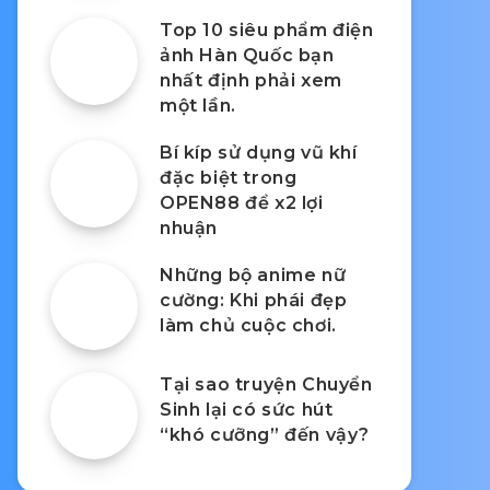
Top 10 siêu phẩm điện
ảnh Hàn Quốc bạn
nhất định phải xem
một lần.
Bí kíp sử dụng vũ khí
đặc biệt trong
OPEN88 để x2 lợi
nhuận
Những bộ anime nữ
cường: Khi phái đẹp
làm chủ cuộc chơi.
Tại sao truyện Chuyển
Sinh lại có sức hút
“khó cưỡng” đến vậy?