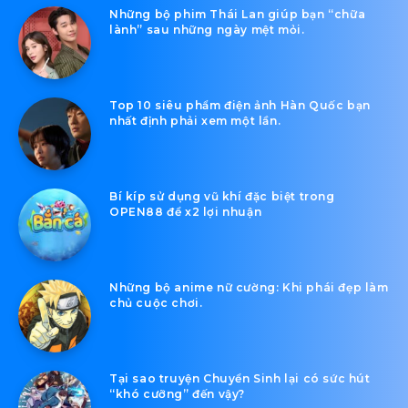
Những bộ phim Thái Lan giúp bạn “chữa
lành” sau những ngày mệt mỏi.
Top 10 siêu phẩm điện ảnh Hàn Quốc bạn
nhất định phải xem một lần.
Bí kíp sử dụng vũ khí đặc biệt trong
OPEN88 để x2 lợi nhuận
Những bộ anime nữ cường: Khi phái đẹp làm
chủ cuộc chơi.
Tại sao truyện Chuyển Sinh lại có sức hút
“khó cưỡng” đến vậy?