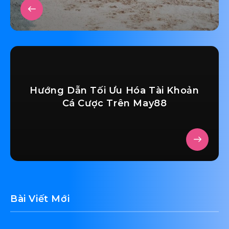
Hướng Dẫn Tối Ưu Hóa Tài Khoản
Cá Cược Trên May88
Bài Viết Mới