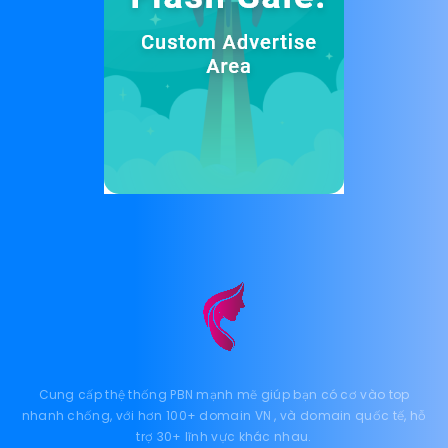
Cung cấp thệ thống PBN mạnh mẽ giúp bạn có cơ vào top
nhanh chống, với hơn 100+ domain VN , và domain quốc tế, hỗ
trợ 30+ lĩnh vực khác nhau.