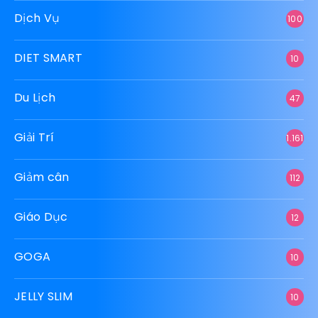
Dịch Vụ
100
DIET SMART
10
Du Lịch
47
Giải Trí
1.161
Giảm cân
112
Giáo Dục
12
GOGA
10
JELLY SLIM
10