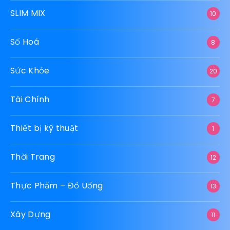
SLIM MIX
10
Số Hoá
8
Sức Khỏe
20
Tài Chính
7
Thiết bị kỹ thuật
1
Thời Trang
12
Thực Phẩm – Đồ Uống
13
Xây Dựng
11