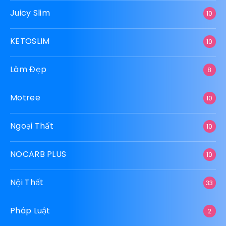
Juicy Slim
10
KETOSLIM
10
Làm Đẹp
8
Motree
10
Ngoại Thất
10
NOCARB PLUS
10
Nội Thất
33
Pháp Luật
2