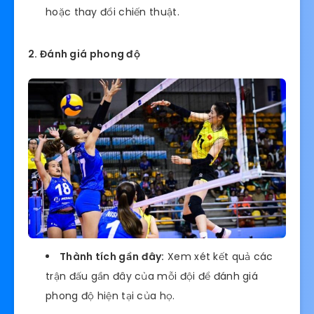
hoặc thay đổi chiến thuật.
2. Đánh giá phong độ
Thành tích gần đây:
Xem xét kết quả các
trận đấu gần đây của mỗi đội để đánh giá
phong độ hiện tại của họ.