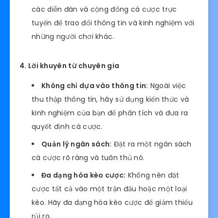
các diễn đàn và cộng đồng cá cược trực
tuyến để trao đổi thông tin và kinh nghiệm với
những người chơi khác.
4. Lời khuyên từ chuyên gia
Không chỉ dựa vào thông tin:
Ngoài việc
thu thập thông tin, hãy sử dụng kiến thức và
kinh nghiệm của bạn để phân tích và đưa ra
quyết định cá cược.
Quản lý ngân sách:
Đặt ra một ngân sách
cá cược rõ ràng và tuân thủ nó.
Đa dạng hóa kèo cược:
Không nên đặt
cược tất cả vào một trận đấu hoặc một loại
kèo. Hãy đa dạng hóa kèo cược để giảm thiểu
rủi ro.