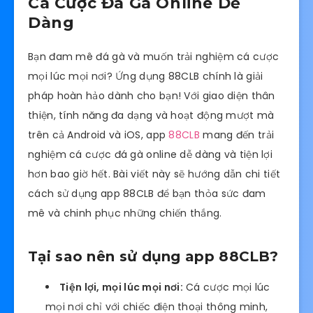
Cá Cược Đá Gà Online Dễ
Dàng
Bạn đam mê đá gà và muốn trải nghiệm cá cược
mọi lúc mọi nơi? Ứng dụng 88CLB chính là giải
pháp hoàn hảo dành cho bạn! Với giao diện thân
thiện, tính năng đa dạng và hoạt động mượt mà
trên cả Android và iOS, app
88CLB
mang đến trải
nghiệm cá cược đá gà online dễ dàng và tiện lợi
hơn bao giờ hết. Bài viết này sẽ hướng dẫn chi tiết
cách sử dụng app 88CLB để bạn thỏa sức đam
mê và chinh phục những chiến thắng.
Tại sao nên sử dụng app 88CLB?
Tiện lợi, mọi lúc mọi nơi:
Cá cược mọi lúc
mọi nơi chỉ với chiếc điện thoại thông minh,