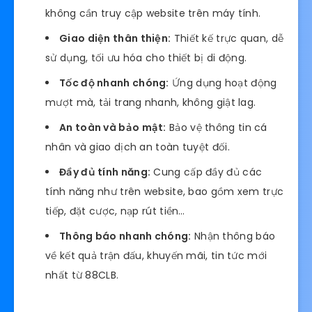
không cần truy cập website trên máy tính.
Giao diện thân thiện:
Thiết kế trực quan, dễ
sử dụng, tối ưu hóa cho thiết bị di động.
Tốc độ nhanh chóng:
Ứng dụng hoạt động
mượt mà, tải trang nhanh, không giật lag.
An toàn và bảo mật:
Bảo vệ thông tin cá
nhân và giao dịch an toàn tuyệt đối.
Đầy đủ tính năng:
Cung cấp đầy đủ các
tính năng như trên website, bao gồm xem trực
tiếp, đặt cược, nạp rút tiền…
Thông báo nhanh chóng:
Nhận thông báo
về kết quả trận đấu, khuyến mãi, tin tức mới
nhất từ 88CLB.