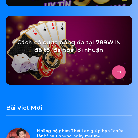
Cách cá cược bóng đá tại 789WIN
để tối đa hóa lợi nhuận
Bài Viết Mới
Những bộ phim Thái Lan giúp bạn “chữa
lành” sau những ngày mệt mỏi.