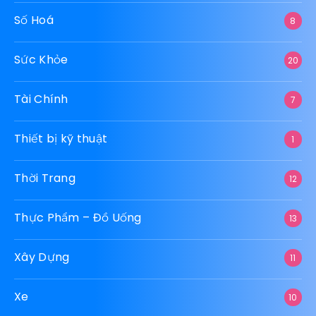
Số Hoá
8
Sức Khỏe
20
Tài Chính
7
Thiết bị kỹ thuật
1
Thời Trang
12
Thực Phẩm – Đồ Uống
13
Xây Dựng
11
Xe
10