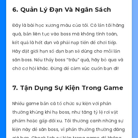
6. Quản Lý Đạn Và Ngân Sách
Đây là bài học xương máu của tôi. Có lần tôi hăng
quá, bắn liên tục vào boss mà không tính toán,
kết quả là hết đạn và phải nạp tiền để chơi tiếp.
Hãy đặt giới hạn số đạn bạn sẽ dùng cho mỗi lần
săn boss. Nếu thấy boss “trâu” quá, hãy bỏ qua và
chờ cơ hội khác. Đừng để cảm xúc cuốn bạn đi!
7. Tận Dụng Sự Kiện Trong Game
Nhiều game bắn cá tổ chức sự kiện với phần
thưởng khủng khi hạ boss, như tăng tỷ lệ rơi vật
phẩm hoặc gấp đôi xu. Tôi thường canh những sự
kiện này để săn boss, vì phần thưởng thường đáng