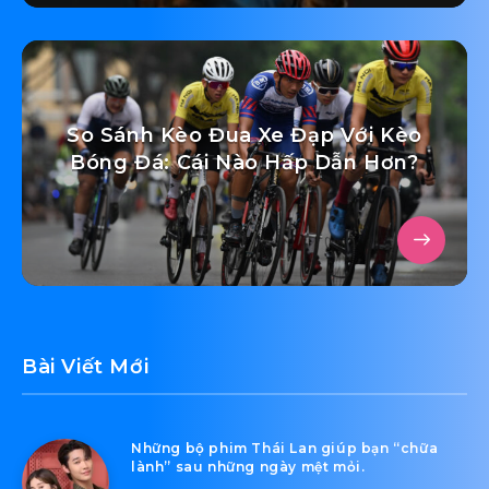
So Sánh Kèo Đua Xe Đạp Với Kèo
Bóng Đá: Cái Nào Hấp Dẫn Hơn?
Bài Viết Mới
Những bộ phim Thái Lan giúp bạn “chữa
lành” sau những ngày mệt mỏi.