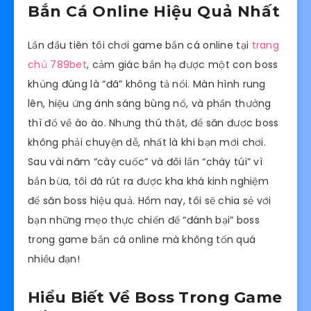
Bắn Cá Online Hiệu Quả Nhất
Lần đầu tiên tôi chơi game bắn cá online tại
trang
chủ 789bet
, cảm giác bắn hạ được một con boss
khủng đúng là “đã” không tả nổi. Màn hình rung
lên, hiệu ứng ánh sáng bùng nổ, và phần thưởng
thì đổ về ào ào. Nhưng thú thật, để săn được boss
không phải chuyện dễ, nhất là khi bạn mới chơi.
Sau vài năm “cày cuốc” và đôi lần “cháy túi” vì
bắn bừa, tôi đã rút ra được kha khá kinh nghiệm
để săn boss hiệu quả. Hôm nay, tôi sẽ chia sẻ với
bạn những mẹo thực chiến để “đánh bại” boss
trong game bắn cá online mà không tốn quá
nhiều đạn!
Hiểu Biết Về Boss Trong Game