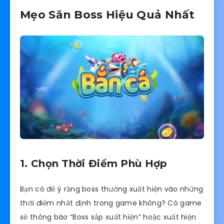
Mẹo Săn Boss Hiệu Quả Nhất
1. Chọn Thời Điểm Phù Hợp
Bạn có để ý rằng boss thường xuất hiện vào những
thời điểm nhất định trong game không? Có game
sẽ thông báo “Boss sắp xuất hiện” hoặc xuất hiện