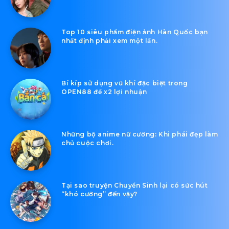
Top 10 siêu phẩm điện ảnh Hàn Quốc bạn
nhất định phải xem một lần.
Bí kíp sử dụng vũ khí đặc biệt trong
OPEN88 để x2 lợi nhuận
Những bộ anime nữ cường: Khi phái đẹp làm
chủ cuộc chơi.
Tại sao truyện Chuyển Sinh lại có sức hút
“khó cưỡng” đến vậy?