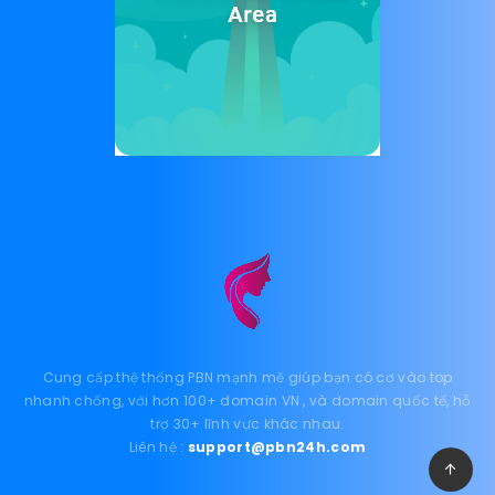
Cung cấp thệ thống PBN mạnh mẽ giúp bạn có cơ vào top
nhanh chống, với hơn 100+ domain VN , và domain quốc tế, hỗ
trợ 30+ lĩnh vực khác nhau.
Liên hệ :
support@pbn24h.com