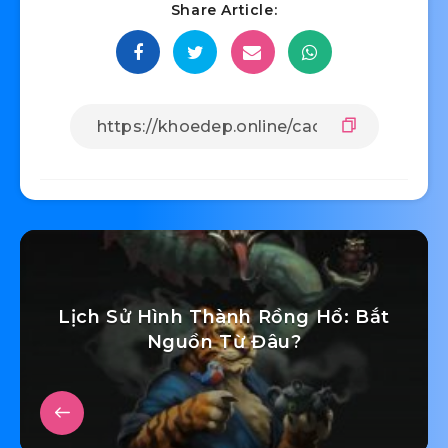
Share Article:
Lịch Sử Hình Thành Rồng Hổ: Bắt
Nguồn Từ Đâu?