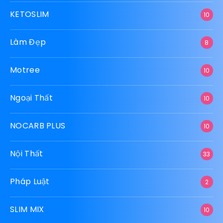
KETOSLIM
10
Làm Đẹp
8
Motree
10
Ngoại Thất
10
NOCARB PLUS
10
Nội Thất
33
Pháp Luật
2
SLIM MIX
10