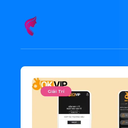
Giải Trí