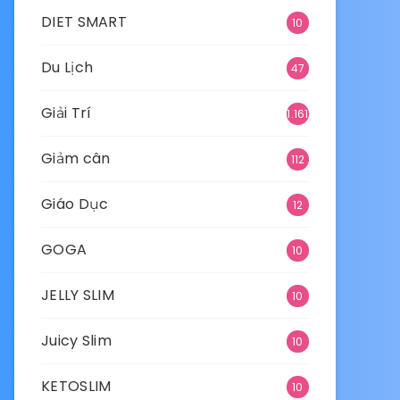
DIET SMART
10
Du Lịch
47
Giải Trí
1.161
Giảm cân
112
Giáo Dục
12
GOGA
10
JELLY SLIM
10
Juicy Slim
10
KETOSLIM
10