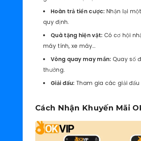
Hoàn trả tiền cược:
Nhận lại một
quy định.
Quà tặng hiện vật:
Có cơ hội nhậ
máy tính, xe máy…
Vòng quay may mắn:
Quay số đ
thưởng.
Giải đấu:
Tham gia các giải đấu t
Cách Nhận Khuyến Mãi OK