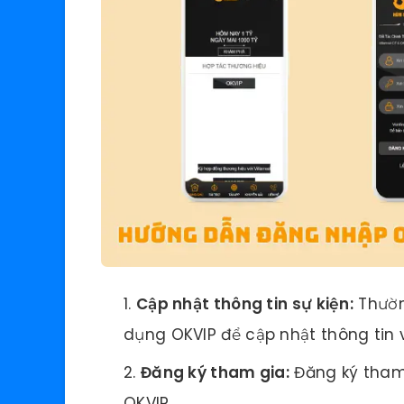
Cập nhật thông tin sự kiện:
Thườn
dụng OKVIP để cập nhật thông tin v
Đăng ký tham gia:
Đăng ký tham 
OKVIP.