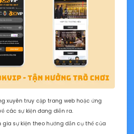
g xuyên truy cập trang web hoặc ứng
ề các sự kiện đang diễn ra.
gia sự kiện theo hướng dẫn cụ thể của