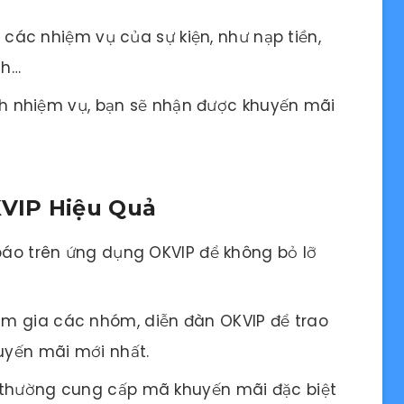
các nhiệm vụ của sự kiện, như nạp tiền,
nh…
h nhiệm vụ, bạn sẽ nhận được khuyến mãi
VIP Hiệu Quả
áo trên ứng dụng OKVIP để không bỏ lỡ
m gia các nhóm, diễn đàn OKVIP để trao
huyến mãi mới nhất.
thường cung cấp mã khuyến mãi đặc biệt