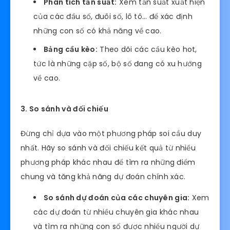
Phân tích tần suất:
Xem tần suất xuất hiện
của các đầu số, đuôi số, lô tô… để xác định
những con số có khả năng về cao.
Bảng cầu kèo:
Theo dõi các cầu kèo hot,
tức là những cặp số, bộ số đang có xu hướng
về cao.
3. So sánh và đối chiếu
Đừng chỉ dựa vào một phương pháp soi cầu duy
nhất. Hãy so sánh và đối chiếu kết quả từ nhiều
phương pháp khác nhau để tìm ra những điểm
chung và tăng khả năng dự đoán chính xác.
So sánh dự đoán của các chuyên gia:
Xem
các dự đoán từ nhiều chuyên gia khác nhau
và tìm ra những con số được nhiều người dự