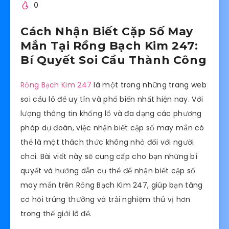
0
Cách Nhận Biết Cặp Số May
Mắn Tại Rồng Bạch Kim 247:
Bí Quyết Soi Cầu Thành Công
Rồng Bạch Kim 247
là một trong những trang web
soi cầu lô đề uy tín và phổ biến nhất hiện nay. Với
lượng thông tin khổng lồ và đa dạng các phương
pháp dự đoán, việc nhận biết cặp số may mắn có
thể là một thách thức không nhỏ đối với người
chơi. Bài viết này sẽ cung cấp cho bạn những bí
quyết và hướng dẫn cụ thể để nhận biết cặp số
may mắn trên Rồng Bạch Kim 247, giúp bạn tăng
cơ hội trúng thưởng và trải nghiệm thú vị hơn
trong thế giới lô đề.