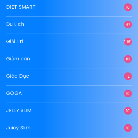
DIET SMART
10
Du Lịch
47
Giải Trí
1.161
Giảm cân
112
Giáo Dục
12
GOGA
10
JELLY SLIM
10
Juicy Slim
10