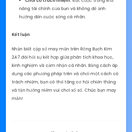
Chơi có trách nhiệm:
Đặt cược trong khả
năng tài chính của bạn và không để ảnh
hưởng đến cuộc sống cá nhân.
Kết luận
Nhận biết cặp số may mắn trên Rồng Bạch Kim
247 đòi hỏi sự kết hợp giữa phân tích khoa học,
kinh nghiệm và cảm nhận cá nhân. Bằng cách áp
dụng các phương pháp trên và chơi một cách có
trách nhiệm, bạn có thể tăng cơ hội chiến thắng
và tận hưởng niềm vui chơi xổ số. Chúc bạn may
mắn!