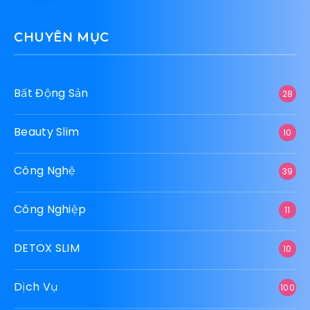
CHUYÊN MỤC
Bất Động Sản
28
Beauty Slim
10
Công Nghệ
39
Công Nghiệp
11
DETOX SLIM
10
Dịch Vụ
100