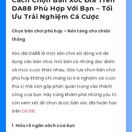
Cách Chọn Bàn Xóc Đĩa Trên
DA88 Phù Hợp Với Bạn – Tối
Ưu Trải Nghiệm Cá Cược
Chọn bàn chơi phù hợp – Nền tảng cho chiến
thắng
Xóc đĩa DA88 là một sân chơi sôi động với đa
dạng các bàn chơi, mỗi bàn có những đặc điểm
và mức cược khác nhau. Việc lựa chọn bàn chơi
phù hợp không chỉ mang lại trải nghiệm cá cược
thú vị mà còn góp phần quan trọng vào thành
công của bạn. Hãy cùng khám phá những yếu tố
cần xem xét để chọn được bàn xóc đĩa hoàn hảo
trên
DA 88
.
1. Hiểu rõ ngân sách của bạn