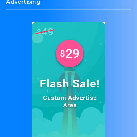
Advertising