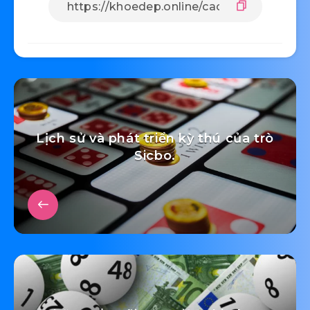
Lịch sử và phát triển kỳ thú của trò
Sicbo.