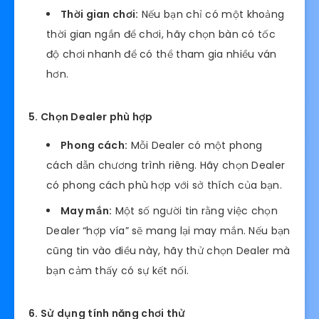
Thời gian chơi:
Nếu bạn chỉ có một khoảng
thời gian ngắn để chơi, hãy chọn bàn có tốc
độ chơi nhanh để có thể tham gia nhiều ván
hơn.
5. Chọn Dealer phù hợp
Phong cách:
Mỗi Dealer có một phong
cách dẫn chương trình riêng. Hãy chọn Dealer
có phong cách phù hợp với sở thích của bạn.
May mắn:
Một số người tin rằng việc chọn
Dealer “hợp vía” sẽ mang lại may mắn. Nếu bạn
cũng tin vào điều này, hãy thử chọn Dealer mà
bạn cảm thấy có sự kết nối.
6. Sử dụng tính năng chơi thử