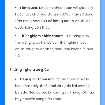
Làm quen:
Nếu bạn chưa quen với giao diện
hoặc luật chơi xóc đĩa trên DA88, hãy sử dụng
tính năng chơi thử để làm quen trước khi đặt
cược bằng tiền thật.
Thử nghiệm chiến thuật:
Tính năng chơi
thử cũng là cơ hội để bạn thử nghiệm các
chiến thuật cược khác nhau mà không lo mất
tiền.
7. Lắng nghe trực giác
Cảm giác thoải mái:
Quan trọng nhất là
bạn cảm thấy thoải mái và tự tin khi chơi tại
bàn đó. Nếu có bất kỳ cảm giác không tốt nào,
hãy chuyển sang bàn khác.