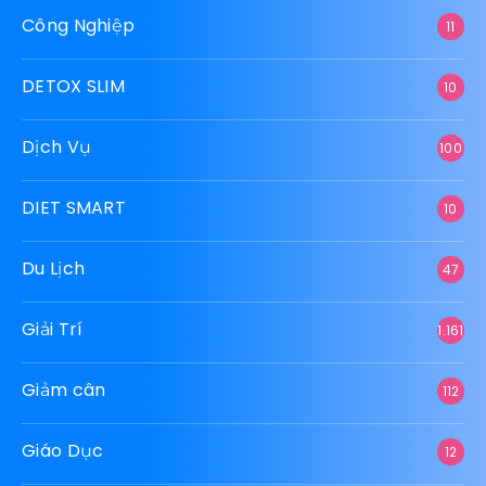
Công Nghiệp
11
DETOX SLIM
10
Dịch Vụ
100
DIET SMART
10
Du Lịch
47
Giải Trí
1.161
Giảm cân
112
Giáo Dục
12