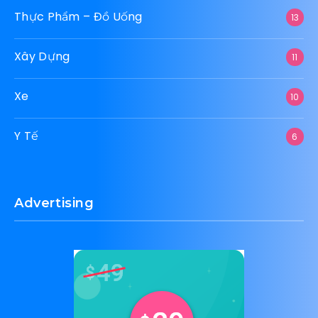
Thực Phẩm – Đồ Uống
13
Xây Dựng
11
Xe
10
Y Tế
6
Advertising