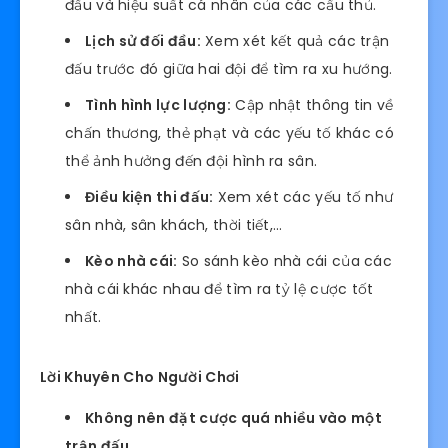
đấu và hiệu suất cá nhân của các cầu thủ.
Lịch sử đối đầu:
Xem xét kết quả các trận
đấu trước đó giữa hai đội để tìm ra xu hướng.
Tình hình lực lượng:
Cập nhật thông tin về
chấn thương, thẻ phạt và các yếu tố khác có
thể ảnh hưởng đến đội hình ra sân.
Điều kiện thi đấu:
Xem xét các yếu tố như
sân nhà, sân khách, thời tiết,…
Kèo nhà cái:
So sánh kèo nhà cái của các
nhà cái khác nhau để tìm ra tỷ lệ cược tốt
nhất.
Lời Khuyên Cho Người Chơi
Không nên đặt cược quá nhiều vào một
trận đấu.