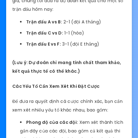
gia, chúng tôi đưa ra dự đoán kết quả cho một số
trận đấu hôm nay:
Trận đấu A vs B:
2-1 (đội A thắng)
Trận đấu C vs D:
1-1 (hòa)
Trận đấu E vs F:
3-1 (đội E thắng)
(Lưu ý: Dự đoán chỉ mang tính chất tham khảo,
kết quả thực tế có thể khác.)
Các Yếu Tố Cần Xem Xét Khi Đặt Cược
Để đưa ra quyết định cá cược chính xác, bạn cần
xem xét nhiều yếu tố khác nhau, bao gồm:
Phong độ của các đội:
Xem xét thành tích
gần đây của các đội, bao gồm cả kết quả thi