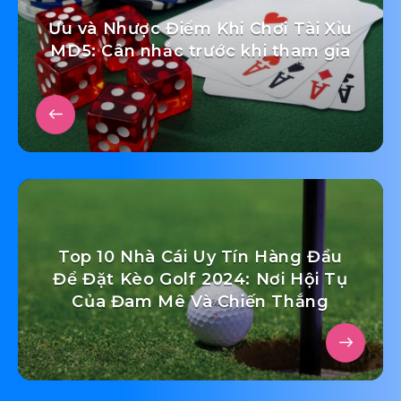
Ưu và Nhược Điểm Khi Chơi Tài Xỉu
MD5: Cân nhắc trước khi tham gia
Top 10 Nhà Cái Uy Tín Hàng Đầu
Để Đặt Kèo Golf 2024: Nơi Hội Tụ
Của Đam Mê Và Chiến Thắng