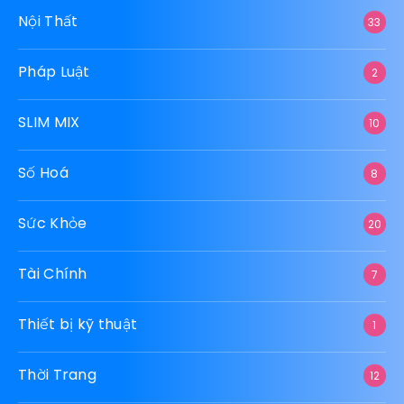
Nội Thất
33
Pháp Luật
2
SLIM MIX
10
Số Hoá
8
Sức Khỏe
20
Tài Chính
7
Thiết bị kỹ thuật
1
Thời Trang
12