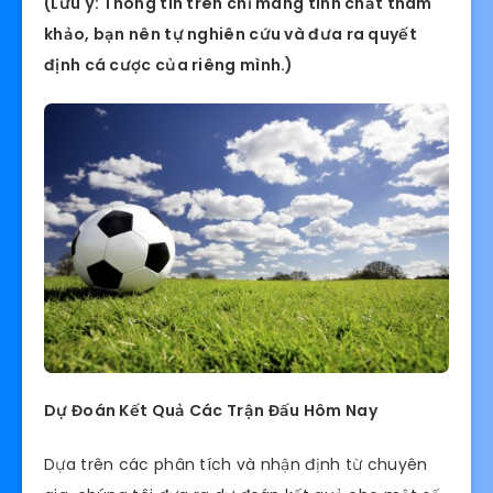
(Lưu ý: Thông tin trên chỉ mang tính chất tham
khảo, bạn nên tự nghiên cứu và đưa ra quyết
định cá cược của riêng mình.)
Dự Đoán Kết Quả Các Trận Đấu Hôm Nay
Dựa trên các phân tích và nhận định từ chuyên