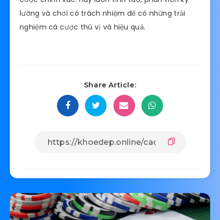
lưỡng và chơi có trách nhiệm để có những trải
nghiệm cá cược thú vị và hiệu quả.
Share Article: