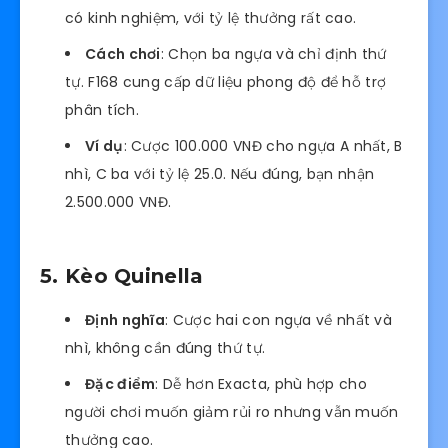
có kinh nghiệm, với tỷ lệ thưởng rất cao.
Cách chơi
: Chọn ba ngựa và chỉ định thứ
tự. F168 cung cấp dữ liệu phong độ để hỗ trợ
phân tích.
Ví dụ
: Cược 100.000 VNĐ cho ngựa A nhất, B
nhì, C ba với tỷ lệ 25.0. Nếu đúng, bạn nhận
2.500.000 VNĐ.
5. Kèo Quinella
Định nghĩa
: Cược hai con ngựa về nhất và
nhì, không cần đúng thứ tự.
Đặc điểm
: Dễ hơn Exacta, phù hợp cho
người chơi muốn giảm rủi ro nhưng vẫn muốn
thưởng cao.