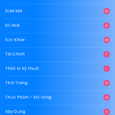
SLIM MIX
10
Số Hoá
8
Sức Khỏe
20
Tài Chính
7
Thiết bị kỹ thuật
1
Thời Trang
12
Thực Phẩm – Đồ Uống
13
Xây Dựng
11