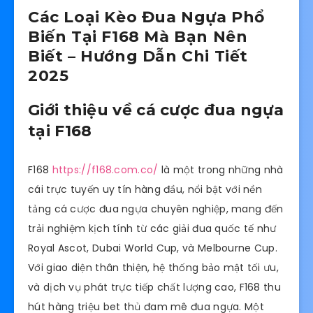
Các Loại Kèo Đua Ngựa Phổ
Biến Tại F168 Mà Bạn Nên
Biết – Hướng Dẫn Chi Tiết
2025
Giới thiệu về cá cược đua ngựa
tại F168
F168
https://f168.com.co/
là một trong những nhà
cái trực tuyến uy tín hàng đầu, nổi bật với nền
tảng cá cược đua ngựa chuyên nghiệp, mang đến
trải nghiệm kịch tính từ các giải đua quốc tế như
Royal Ascot, Dubai World Cup, và Melbourne Cup.
Với giao diện thân thiện, hệ thống bảo mật tối ưu,
và dịch vụ phát trực tiếp chất lượng cao, F168 thu
hút hàng triệu bet thủ đam mê đua ngựa. Một