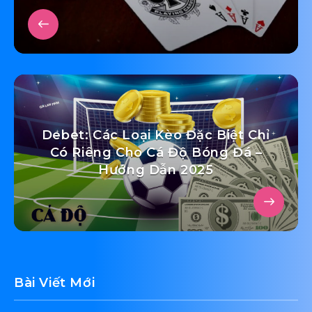
Debet: Các Loại Kèo Đặc Biệt Chỉ
Có Riêng Cho Cá Độ Bóng Đá –
Hướng Dẫn 2025
Bài Viết Mới