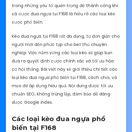
trong những yếu tố quan trọng để thành công khi
cá cược đua ngựa tại F168 là hiểu rõ các loại kèo
cược phổ biến.
Kèo đua ngựa tại F168 rất đa dạng, từ đơn giản cho
người mới đến phức tạp cho bet thủ chuyên
nghiệp. Việc nắm vững các loại kèo sẽ giúp bạn
đưa ra quyết định cược chính xác và tối ưu hóa
cơ hội thắng. Bài viết này sẽ giới thiệu chi tiết các
loại kèo đua ngựa phổ biến tại F168, cách chơi, và
mẹo để áp dụng hiệu quả. Nội dung được tối ưu
chuẩn SEO, không trùng lặp, đảm bảo dễ dàng
được Google index.
Các loại kèo đua ngựa phổ
biến tại F168