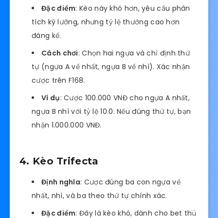
Đặc điểm
: Kèo này khó hơn, yêu cầu phân
tích kỹ lưỡng, nhưng tỷ lệ thưởng cao hơn
đáng kể.
Cách chơi
: Chọn hai ngựa và chỉ định thứ
tự (ngựa A về nhất, ngựa B về nhì). Xác nhận
cược trên F168.
Ví dụ
: Cược 100.000 VNĐ cho ngựa A nhất,
ngựa B nhì với tỷ lệ 10.0. Nếu đúng thứ tự, bạn
nhận 1.000.000 VNĐ.
4. Kèo Trifecta
Định nghĩa
: Cược đúng ba con ngựa về
nhất, nhì, và ba theo thứ tự chính xác.
Đặc điểm
: Đây là kèo khó, dành cho bet thủ