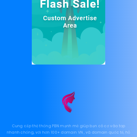
Cung cấp thệ thống PBN mạnh mẽ giúp bạn có cơ vào top
nhanh chống, với hơn 100+ domain VN , và domain quốc tế, hỗ