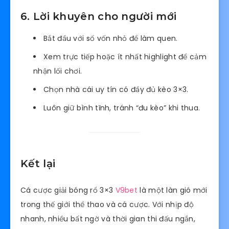
6. Lời khuyên cho người mới
Bắt đầu với số vốn nhỏ để làm quen.
Xem trực tiếp hoặc ít nhất highlight để cảm
nhận lối chơi.
Chọn nhà cái uy tín có đầy đủ kèo 3×3.
Luôn giữ bình tĩnh, tránh “đu kèo” khi thua.
Kết lại
Cá cược giải bóng rổ 3×3
V9bet
là một làn gió mới
trong thế giới thể thao và cá cược. Với nhịp độ
nhanh, nhiều bất ngờ và thời gian thi đấu ngắn,