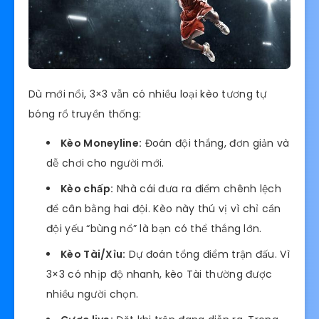
Dù mới nổi, 3×3 vẫn có nhiều loại kèo tương tự
bóng rổ truyền thống:
Kèo Moneyline:
Đoán đội thắng, đơn giản và
dễ chơi cho người mới.
Kèo chấp:
Nhà cái đưa ra điểm chênh lệch
để cân bằng hai đội. Kèo này thú vị vì chỉ cần
đội yếu “bùng nổ” là bạn có thể thắng lớn.
Kèo Tài/Xỉu:
Dự đoán tổng điểm trận đấu. Vì
3×3 có nhịp độ nhanh, kèo Tài thường được
nhiều người chọn.