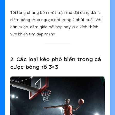
Tôi từng chứng kiến một trận mà đội đang dẫn 5
điểm bỗng thua ngược chỉ trong 2 phút cuối. Với
dân cược, cảm giác hồi hộp này vừa kích thích
vừa khiến tim đập mạnh.
2. Các loại kèo phổ biến trong cá
cược bóng rổ 3×3