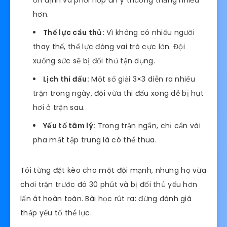
ổn định và phối hợp ăn ý thường thắng nhiều
hơn.
Thể lực cầu thủ:
Vì không có nhiều người
thay thế, thể lực đóng vai trò cực lớn. Đội
xuống sức sẽ bị đối thủ tận dụng.
Lịch thi đấu:
Một số giải 3×3 diễn ra nhiều
trận trong ngày, đội vừa thi đấu xong dễ bị hụt
hơi ở trận sau.
Yếu tố tâm lý:
Trong trận ngắn, chỉ cần vài
pha mất tập trung là có thể thua.
Tôi từng đặt kèo cho một đội mạnh, nhưng họ vừa
chơi trận trước đó 30 phút và bị đối thủ yếu hơn
lấn át hoàn toàn. Bài học rút ra: đừng đánh giá
thấp yếu tố thể lực.