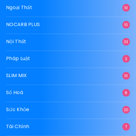
Ngoại Thất
10
NOCARB PLUS
10
Nội Thất
33
Pháp Luật
2
SLIM MIX
10
Số Hoá
8
Sức Khỏe
20
Tài Chính
7