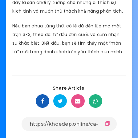
đây là sân chơi lý tưởng cho những ai thích sự
kịch tính và muốn thử thách khả năng phân tích.
Nếu bạn chưa từng thử, có lẽ đã đến lúc mở một
trận 3×3, theo dõi từ đầu đến cuối, và cảm nhận
sự khác biệt. Biết đâu, bạn sẽ tìm thấy một “món
tủ” mới trong danh sách kèo yêu thích của mình.
Share Article: