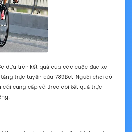
ợc dựa trên kết quả của các cuộc đua xe
tảng trực tuyến của 789Bet. Người chơi có
à cái cung cấp và theo dõi kết quả trực
ộng.