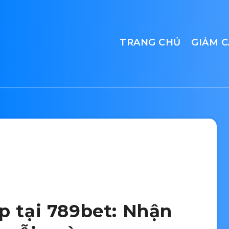
TRANG CHỦ
GIẢM 
p tại 789bet: Nhận