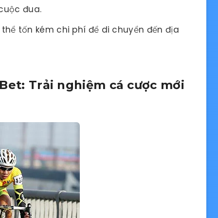
 cuộc đua.
thể tốn kém chi phí để di chuyển đến địa
9Bet: Trải nghiệm cá cược mới