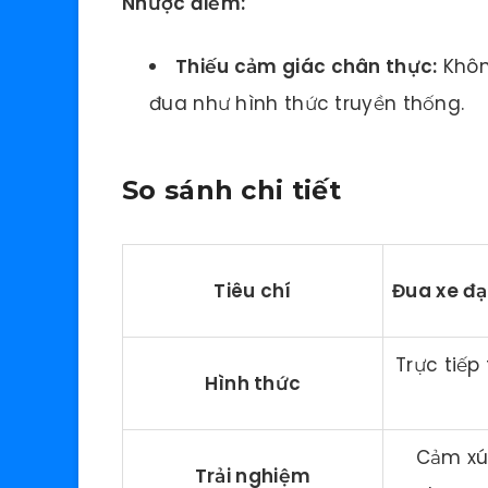
Nhược điểm:
Thiếu cảm giác chân thực:
Khôn
đua như hình thức truyền thống.
So sánh chi tiết
Tiêu chí
Đua xe đạ
Trực tiếp 
Hình thức
Cảm xú
Trải nghiệm