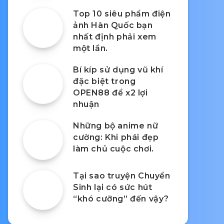
Top 10 siêu phẩm điện
ảnh Hàn Quốc bạn
nhất định phải xem
một lần.
Bí kíp sử dụng vũ khí
đặc biệt trong
OPEN88 để x2 lợi
nhuận
Những bộ anime nữ
cường: Khi phái đẹp
làm chủ cuộc chơi.
Tại sao truyện Chuyển
Sinh lại có sức hút
“khó cưỡng” đến vậy?