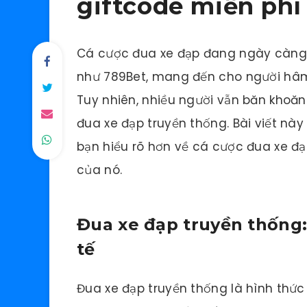
giftcode miễn phí
Cá cược đua xe đạp đang ngày càng p
như 789Bet, mang đến cho người hâm
Tuy nhiên, nhiều người vẫn băn khoăn
đua xe đạp truyền thống. Bài viết này 
bạn hiểu rõ hơn về cá cược đua xe đạ
của nó.
Đua xe đạp truyền thống:
tế
Đua xe đạp truyền thống là hình thức 