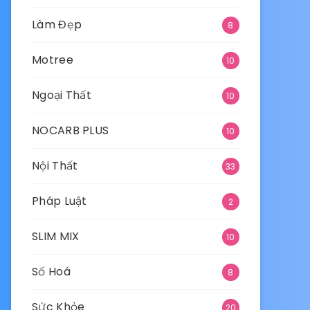
Làm Đẹp
8
Motree
10
Ngoại Thất
10
NOCARB PLUS
10
Nội Thất
33
Pháp Luật
2
SLIM MIX
10
Số Hoá
8
Sức Khỏe
20