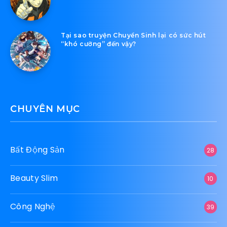
Tại sao truyện Chuyển Sinh lại có sức hút
“khó cưỡng” đến vậy?
CHUYÊN MỤC
Bất Động Sản
28
Beauty Slim
10
Công Nghệ
39