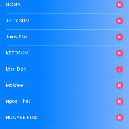
GOGA
10
JELLY SLIM
10
Juicy Slim
10
KETOSLIM
10
Làm Đẹp
8
Motree
10
Ngoại Thất
10
NOCARB PLUS
10