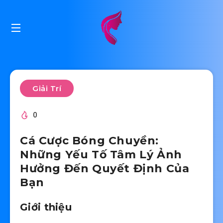
Giải Trí
0
Cá Cược Bóng Chuyền:
Những Yếu Tố Tâm Lý Ảnh
Hưởng Đến Quyết Định Của
Bạn
Giới thiệu