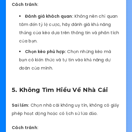
Cách tránh:
Đánh giá khách quan:
Không nên chỉ quan
tâm đến tỷ lệ cược, hãy đánh giá khả năng
thắng của kèo dựa trên thông tin và phân tích
của bạn.
Chọn kèo phù hợp:
Chọn những kèo mà
bạn có kiến thức và tự tin vào khả năng dự
đoán của mình.
5. Không Tìm Hiểu Về Nhà Cái
Sai lầm:
Chọn nhà cái không uy tín, không có giấy
phép hoạt động hoặc có lịch sử lừa đảo.
Cách tránh: