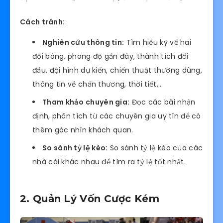
Cách tránh:
Nghiên cứu thông tin:
Tìm hiểu kỹ về hai
đội bóng, phong độ gần đây, thành tích đối
đầu, đội hình dự kiến, chiến thuật thường dùng,
thông tin về chấn thương, thời tiết,…
Tham khảo chuyên gia:
Đọc các bài nhận
định, phân tích từ các chuyên gia uy tín để có
thêm góc nhìn khách quan.
So sánh tỷ lệ kèo:
So sánh tỷ lệ kèo của các
nhà cái khác nhau để tìm ra tỷ lệ tốt nhất.
2. Quản Lý Vốn Cược Kém