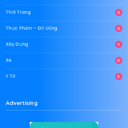
Thời Trang
12
Thực Phẩm – Đồ Uống
13
Xây Dựng
11
Xe
10
Y Tế
6
Advertising