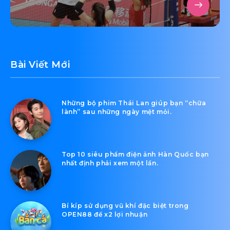
Bài Viết Mới
Những bộ phim Thái Lan giúp bạn “chữa
lành” sau những ngày mệt mỏi.
Top 10 siêu phẩm điện ảnh Hàn Quốc bạn
nhất định phải xem một lần.
Bí kíp sử dụng vũ khí đặc biệt trong
OPEN88 để x2 lợi nhuận