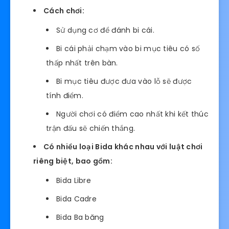
Cách chơi:
Sử dụng cơ để đánh bi cái.
Bi cái phải chạm vào bi mục tiêu có số
thấp nhất trên bàn.
Bi mục tiêu được đưa vào lỗ sẽ được
tính điểm.
Người chơi có điểm cao nhất khi kết thúc
trận đấu sẽ chiến thắng.
Có nhiều loại Bida khác nhau với luật chơi
riêng biệt, bao gồm:
Bida Libre
Bida Cadre
Bida Ba băng