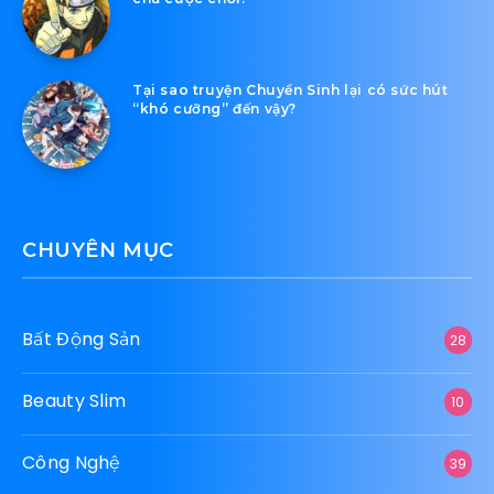
Tại sao truyện Chuyển Sinh lại có sức hút
“khó cưỡng” đến vậy?
CHUYÊN MỤC
Bất Động Sản
28
Beauty Slim
10
Công Nghệ
39