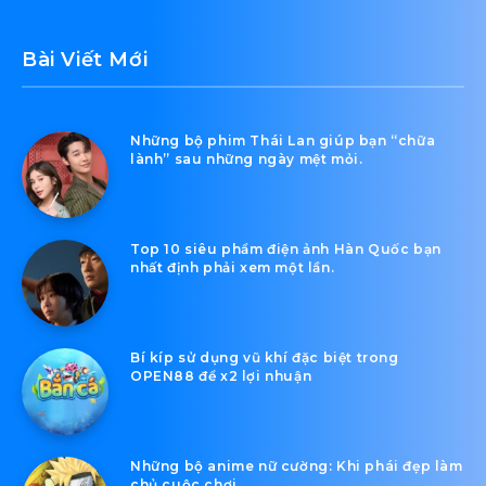
Bài Viết Mới
Những bộ phim Thái Lan giúp bạn “chữa
lành” sau những ngày mệt mỏi.
Top 10 siêu phẩm điện ảnh Hàn Quốc bạn
nhất định phải xem một lần.
Bí kíp sử dụng vũ khí đặc biệt trong
OPEN88 để x2 lợi nhuận
Những bộ anime nữ cường: Khi phái đẹp làm
chủ cuộc chơi.