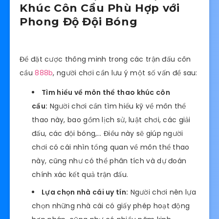
Khúc Côn Cầu Phù Hợp với
Phong Độ Đội Bóng
Để đặt cược thông minh trong các trận đấu côn
cầu
888b
, người chơi cần lưu ý một số vấn đề sau:
Tìm hiểu về môn thể thao khúc côn
cầu:
Người chơi cần tìm hiểu kỹ về môn thể
thao này, bao gồm lịch sử, luật chơi, các giải
đấu, các đội bóng,… Điều này sẽ giúp người
chơi có cái nhìn tổng quan về môn thể thao
này, cũng như có thể phân tích và dự đoán
chính xác kết quả trận đấu.
Lựa chọn nhà cái uy tín:
Người chơi nên lựa
chọn những nhà cái có giấy phép hoạt động