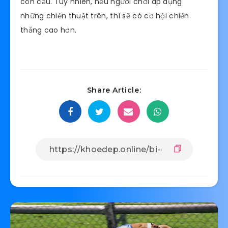
côn cầu. Tuy nhiên, nếu người chơi áp dụng
những chiến thuật trên, thì sẽ có cơ hội chiến
thắng cao hơn.
Share Article: