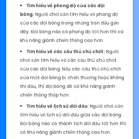
Tìm hiểu về phong độ của các đội
bóng:
Người chơi cần tìm hiểu về phong độ
của các đội bóng trong những trận đấu gần
đây. Đội bóng nào có phong độ tốt hơn thì có
khả năng giành chiến thắng cao hơn.
Tìm hiểu về các cầu thủ chủ chốt:
Người
chơi cần tìm hiểu về các cầu thủ chủ chốt
của các đội bóng. Nếu các cầu thủ chủ chốt
của một đội bóng bị chấn thương hoặc không
thi đấu, thì đội bóng đó có khả năng giành
chiến thắng thấp hơn.
Tìm hiểu về lịch sử đối đầu:
Người chơi cần
tìm hiểu về lịch sử đối đầu giữa các đội bóng.
Đội bóng nào có thành tích đối đầu tốt hơn thì
có khả năng giành chiến thắng cao hơn.