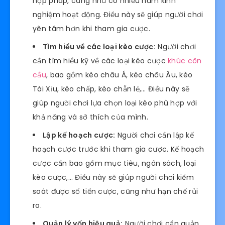
hợp pháp, cũng như có nhiều năm kinh
nghiệm hoạt động. Điều này sẽ giúp người chơi
yên tâm hơn khi tham gia cược.
Tìm hiểu về các loại kèo cược:
Người chơi
cần tìm hiểu kỹ về các loại kèo cược
khúc côn
cầu
, bao gồm kèo châu Á, kèo châu Âu, kèo
Tài Xỉu, kèo chấp, kèo chẵn lẻ,… Điều này sẽ
giúp người chơi lựa chọn loại kèo phù hợp với
khả năng và sở thích của mình.
Lập kế hoạch cược:
Người chơi cần lập kế
hoạch cược trước khi tham gia cược. Kế hoạch
cược cần bao gồm mục tiêu, ngân sách, loại
kèo cược,… Điều này sẽ giúp người chơi kiểm
soát được số tiền cược, cũng như hạn chế rủi
ro.
Quản lý vốn hiệu quả:
Người chơi cần quản