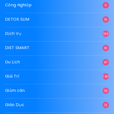
Công Nghiệp
11
DETOX SLIM
10
Dịch Vụ
100
DIET SMART
10
Du Lịch
47
Giải Trí
1.161
Giảm cân
112
Giáo Dục
12