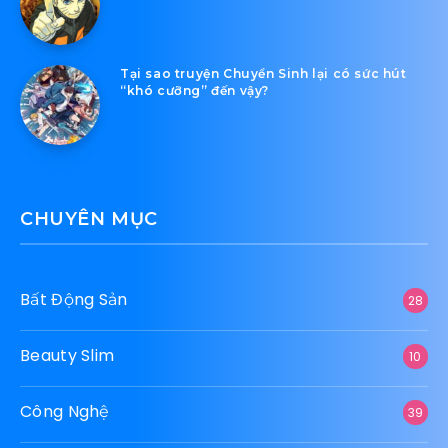
Tại sao truyện Chuyển Sinh lại có sức hút
“khó cưỡng” đến vậy?
CHUYÊN MỤC
Bất Động Sản
28
Beauty Slim
10
Công Nghệ
39