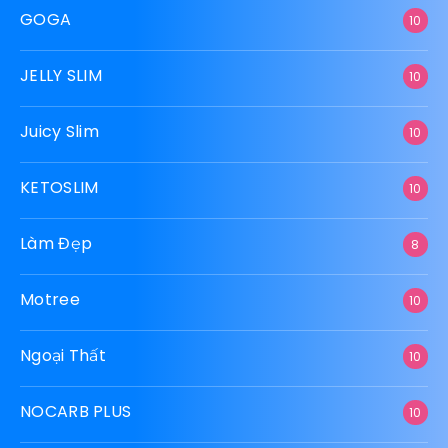
GOGA
10
JELLY SLIM
10
Juicy Slim
10
KETOSLIM
10
Làm Đẹp
8
Motree
10
Ngoại Thất
10
NOCARB PLUS
10