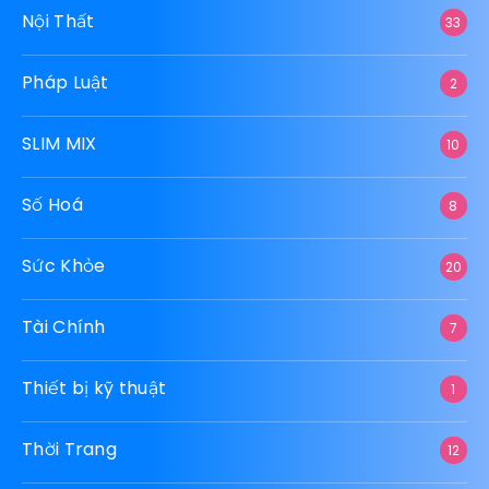
Nội Thất
33
Pháp Luật
2
SLIM MIX
10
Số Hoá
8
Sức Khỏe
20
Tài Chính
7
Thiết bị kỹ thuật
1
Thời Trang
12