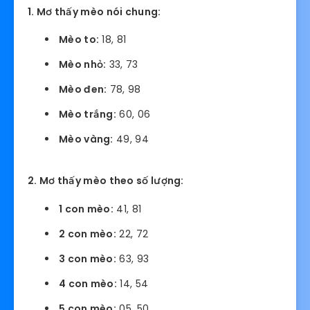
1. Mơ thấy mèo nói chung:
Mèo to:
18, 81
Mèo nhỏ:
33, 73
Mèo đen:
78, 98
Mèo trắng:
60, 06
Mèo vàng:
49, 94
2. Mơ thấy mèo theo số lượng:
1 con mèo:
41, 81
2 con mèo:
22, 72
3 con mèo:
63, 93
4 con mèo:
14, 54
5 con mèo:
05, 50