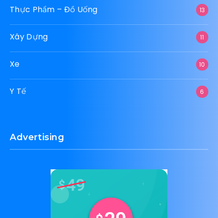
Thực Phẩm – Đồ Uống
13
Xây Dựng
11
Xe
10
Y Tế
6
Advertising