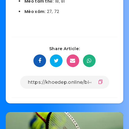
Mèo tam thể:
18, 81
Mèo xám:
27, 72
Share Article: