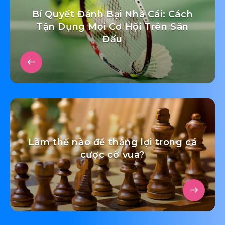
Bí Quyết Đánh Bại Nhà Cái: Cách
Tận Dụng Mọi Cơ Hội Trên Sân
Đấu
Làm thế nào để thắng lợi trong cá
cược cờ vua?