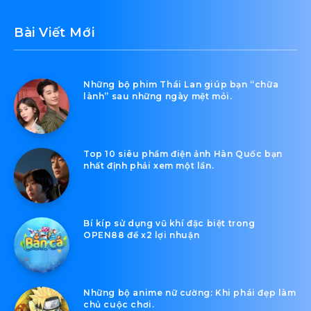
Bài Viết Mới
Những bộ phim Thái Lan giúp bạn “chữa
lành” sau những ngày mệt mỏi.
Top 10 siêu phẩm điện ảnh Hàn Quốc bạn
nhất định phải xem một lần.
Bí kíp sử dụng vũ khí đặc biệt trong
OPEN88 để x2 lợi nhuận
Những bộ anime nữ cường: Khi phái đẹp làm
chủ cuộc chơi.