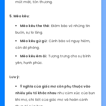
mất mát, tổn thương.
5. Mèo kêu:
Mèo kêu the thé:
Điềm báo về những tin
buồn, sự lo lắng.
Mèo kêu gừ gừ:
Cảnh báo về nguy hiểm,
cần đề phòng.
Mèo kêu êm ái:
Tượng trưng cho sự bình
yên, hạnh phúc.
Lưu ý:
Ý nghĩa của giấc mơ còn phụ thuộc vào
nhiều yếu tố khác nhau
như cảm xúc của bạn
khi mơ, chi tiết của giấc mơ và hoàn cảnh