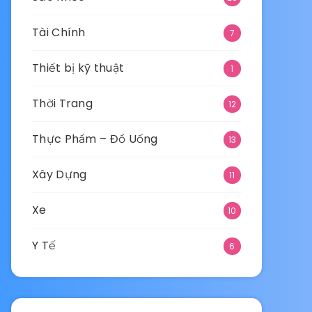
Tài Chính
7
Thiết bị kỹ thuật
1
Thời Trang
12
Thực Phẩm – Đồ Uống
13
Xây Dựng
11
Xe
10
Y Tế
6