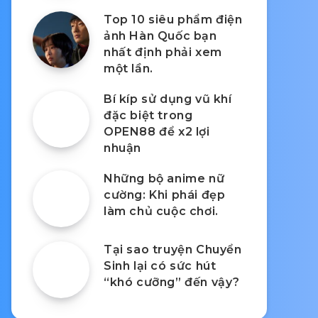
Top 10 siêu phẩm điện
ảnh Hàn Quốc bạn
nhất định phải xem
một lần.
Bí kíp sử dụng vũ khí
đặc biệt trong
OPEN88 để x2 lợi
nhuận
Những bộ anime nữ
cường: Khi phái đẹp
làm chủ cuộc chơi.
Tại sao truyện Chuyển
Sinh lại có sức hút
“khó cưỡng” đến vậy?