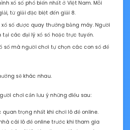
hình xổ số phổ biến nhất ở Việt Nam. Mỗi
i, từ giải đặc biệt đến giải 8.
nh xổ số được quay thưởng bằng máy. Người
tại các đại lý xổ số hoặc trực tuyến.
xổ số mà người chơi tự chọn các con số để
 thưởng sẽ khác nhau.
gười chơi cần lưu ý những điều sau:
quan trọng nhất khi chơi lô đề online.
nhà cái lô đề online trước khi tham gia