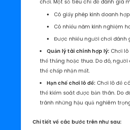
chơi. Một số tiêu chí để đánh giá 
Có giấy phép kinh doanh hợ
Có nhiều năm kinh nghiệm h
Được nhiều người chơi đánh 
Quản lý tài chính hợp lý:
Chơi lô 
thể thắng hoặc thua. Do đó, người 
thể chấp nhận mất.
Hạn chế chơi lô đề:
Chơi lô đề có
thể kiểm soát được bản thân. Do đó
tránh những hậu quả nghiêm trọng
Chi tiết về các bước trên như sau: