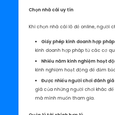
Chọn nhà cái uy tín
Khi chọn nhà cái lô đề online, người c
Giấy phép kinh doanh hợp pháp
kinh doanh hợp pháp từ các cơ q
Nhiều năm kinh nghiệm hoạt độ
kinh nghiệm hoạt động để đảm bảo 
Được nhiều người chơi đánh giá
giá của những người chơi khác để 
mà mình muốn tham gia.