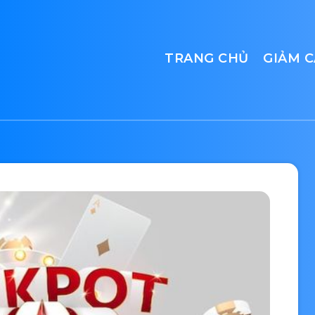
TRANG CHỦ
GIẢM 