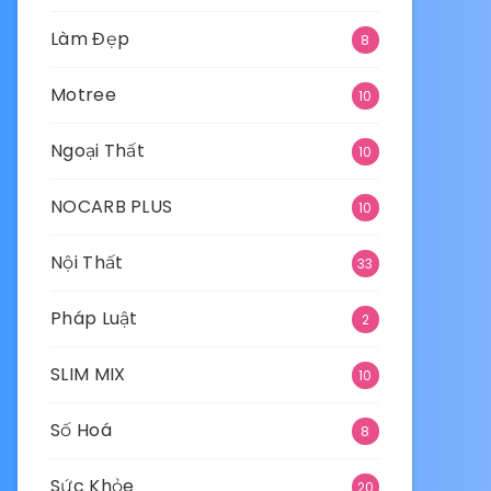
Làm Đẹp
8
Motree
10
Ngoại Thất
10
NOCARB PLUS
10
Nội Thất
33
Pháp Luật
2
SLIM MIX
10
Số Hoá
8
Sức Khỏe
20