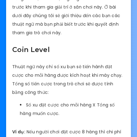
trước khi tham gia giải trí ở sân chơi này. Ở bài
dưới đây chúng tôi sẽ giới thiệu đến các bạn các
thuật ngữ mà bạn phải biết trước khi quyết định
tham gia trò chơi này.
Coin Level
Thuật ngữ này chỉ số xu bạn sẽ tiến hành đặt
cược cho mỗi hàng được kích hoạt khi máy chạy.
Tổng số tiền cược trong trò chơi sẽ được tính
bằng công thức:
Số xu đặt cược cho mỗi hàng X Tổng số
hàng muốn cược.
Ví dụ:
Nếu người chơi đặt cược 8 hàng thì chi phí