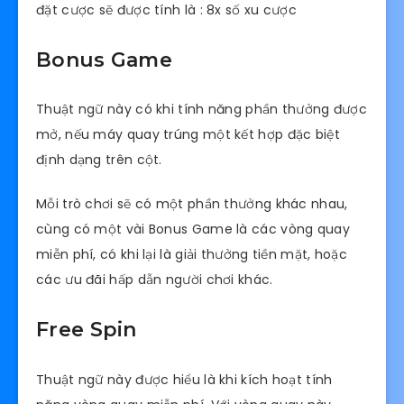
đặt cược sẽ được tính là : 8x số xu cược
Bonus Game
Thuật ngữ này có khi tính năng phần thưởng được
mở, nếu máy quay trúng một kết hợp đặc biệt
định dạng trên cột.
Mỗi trò chơi sẽ có một phần thưởng khác nhau,
cùng có một vài Bonus Game là các vòng quay
miễn phí, có khi lại là giải thưởng tiền mặt, hoặc
các ưu đãi hấp dẫn người chơi khác.
Free Spin
Thuật ngữ này được hiểu là khi kích hoạt tính