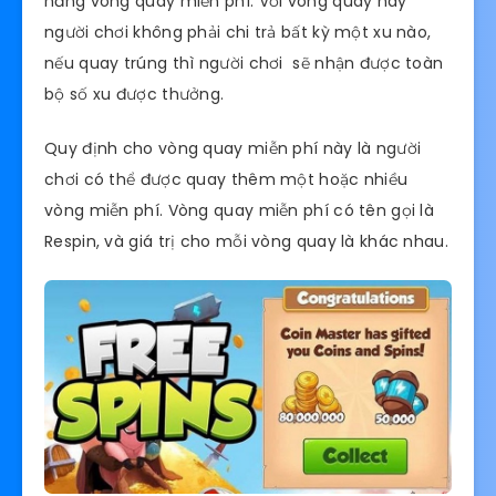
năng vòng quay miễn phí. Với vòng quay này
người chơi không phải chi trả bất kỳ một xu nào,
nếu quay trúng thì người chơi sẽ nhận được toàn
bộ số xu được thưởng.
Quy định cho vòng quay miễn phí này là người
chơi có thể được quay thêm một hoặc nhiều
vòng miễn phí. Vòng quay miễn phí có tên gọi là
Respin, và giá trị cho mỗi vòng quay là khác nhau.