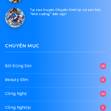
Bí kíp sử dụng vũ khí đặc biệt trong
OPEN88 để x2 lợi nhuận
Những bộ anime nữ cường: Khi phái đẹp làm
chủ cuộc chơi.
Tại sao truyện Chuyển Sinh lại có sức hút
“khó cưỡng” đến vậy?
CHUYÊN MỤC