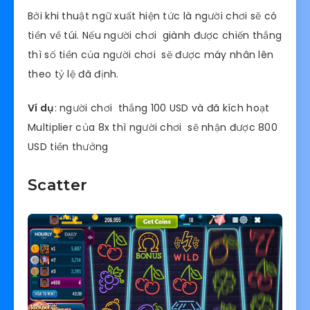
Bởi khi thuật ngữ xuất hiện tức là người chơi sẽ có
tiền về túi. Nếu người chơi giành được chiến thắng
thì số tiền của người chơi sẽ được máy nhân lên
theo tỷ lệ đã định.
Ví dụ
: người chơi thắng 100 USD và đã kích hoạt
Multiplier của 8x thì người chơi sẽ nhận được 800
USD tiền thưởng
Scatter