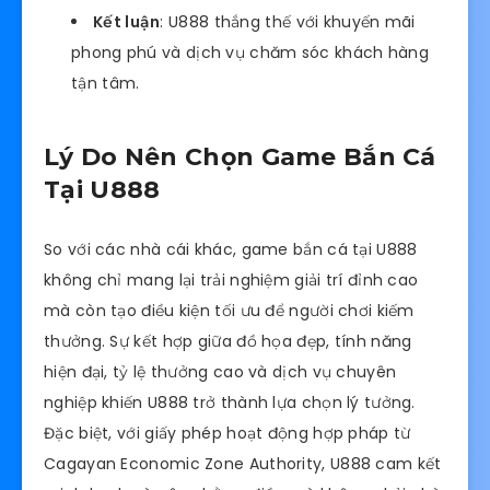
Kết luận
: U888 thắng thế với khuyến mãi
phong phú và dịch vụ chăm sóc khách hàng
tận tâm.
Lý Do Nên Chọn Game Bắn Cá
Tại U888
So với các nhà cái khác, game bắn cá tại U888
không chỉ mang lại trải nghiệm giải trí đỉnh cao
mà còn tạo điều kiện tối ưu để người chơi kiếm
thưởng. Sự kết hợp giữa đồ họa đẹp, tính năng
hiện đại, tỷ lệ thưởng cao và dịch vụ chuyên
nghiệp khiến U888 trở thành lựa chọn lý tưởng.
Đặc biệt, với giấy phép hoạt động hợp pháp từ
Cagayan Economic Zone Authority, U888 cam kết