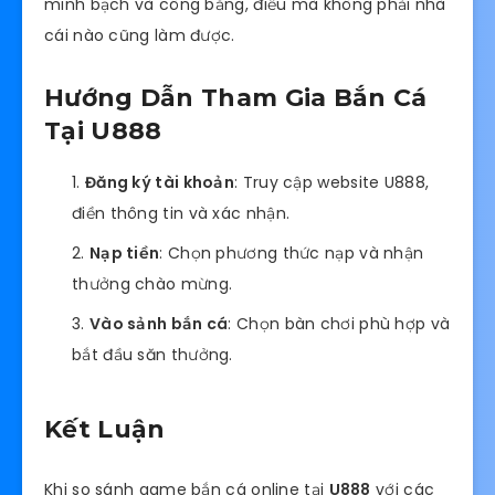
minh bạch và công bằng, điều mà không phải nhà
cái nào cũng làm được.
Hướng Dẫn Tham Gia Bắn Cá
Tại U888
Đăng ký tài khoản
: Truy cập website U888,
điền thông tin và xác nhận.
Nạp tiền
: Chọn phương thức nạp và nhận
thưởng chào mừng.
Vào sảnh bắn cá
: Chọn bàn chơi phù hợp và
bắt đầu săn thưởng.
Kết Luận
Khi so sánh game bắn cá online tại
U888
với các