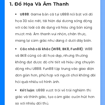
1. Đồ Họa Và Âm Thanh
U888
: Game bắn cá tại U888 nổi bật với đồ
họa 3D sắc nét, tái hiện đại dương sống động
với các loài cá đa dạng và hiệu ứng bắn súng
mượt mà. Âm thanh vui nhộn, chân thực,
mang lại cảm giác như đang ở dưới đáy biển.
Các nhà cái khác (W88, BK8, Fun88)
: W88
và BK8 cũng có đồ họa đẹp, nhưng thường
không đạt được độ chi tiết và hiệu ứng chuyển
động như U888. Fun88 tập trung vào giao diện
đơn giản hơn, phù hợp với người chơi không đòi
hỏi quá nhiều về hình ảnh.
Kết luận
: U888 vượt trội về trải nghiệm thị
giác và thính giác, tạo cảm giác cuốn hút hơn
so với nhiều đối thủ.