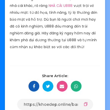
nhà cái khác, rõ ràng
NHÀ CÁI U888
vượt trội về
nhiều mặt: từ đồ họa, tính năng, tỷ lệ thưởng đến
bảo mật và hỗ trợ. Dù bạn là người chơi mới hay
đã có kinh nghiệm, U888 đều mang đến trải
nghiệm đáng giá. Hãy đăng ký ngay hôm nay để
khám phá đại dương thưởng tại U888 và tự mình
cảm nhận sự khác biệt so với các đối thủ!
Share Article: