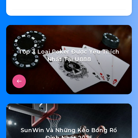
Top 3 Loại Poker Được Yêu Thích
Nhất Tại U888
SunWin Và Những Kèo Bóng Rổ