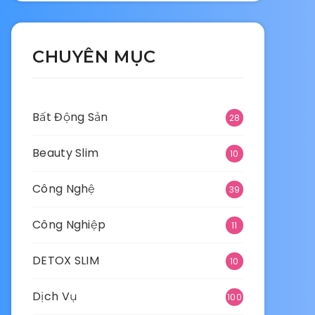
CHUYÊN MỤC
Bất Động Sản
28
Beauty Slim
10
Công Nghệ
39
Công Nghiệp
11
DETOX SLIM
10
Dịch Vụ
100