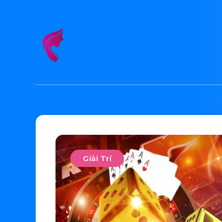
Giải Trí