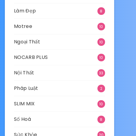
Làm Đẹp
8
Motree
10
Ngoại Thất
10
NOCARB PLUS
10
Nội Thất
33
Pháp Luật
2
SLIM MIX
10
Số Hoá
8
Sức Khỏe
20