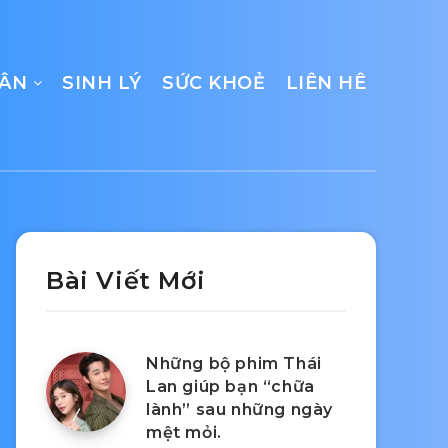
CÂN
SINH LÝ
SỨC KHOẺ
LIÊN HÊ
Bài Viết Mới
Những bộ phim Thái
Lan giúp bạn “chữa
lành” sau những ngày
mệt mỏi.