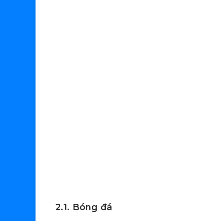
2.1. Bóng đá