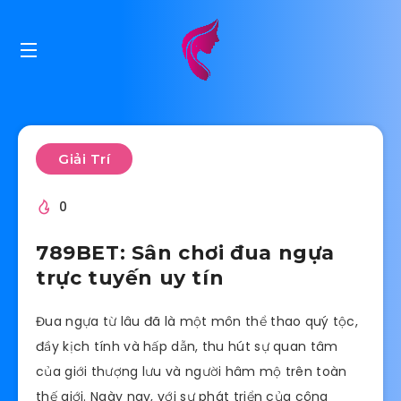
Giải Trí
0
789BET: Sân chơi đua ngựa
trực tuyến uy tín
Đua ngựa từ lâu đã là một môn thể thao quý tộc,
đầy kịch tính và hấp dẫn, thu hút sự quan tâm
của giới thượng lưu và người hâm mộ trên toàn
thế giới. Ngày nay, với sự phát triển của công