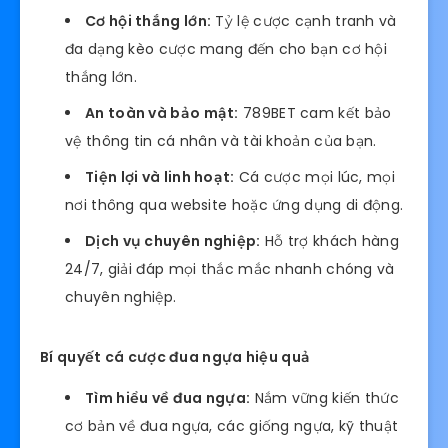
Cơ hội thắng lớn:
Tỷ lệ cược cạnh tranh và
đa dạng kèo cược mang đến cho bạn cơ hội
thắng lớn.
An toàn và bảo mật:
789BET cam kết bảo
vệ thông tin cá nhân và tài khoản của bạn.
Tiện lợi và linh hoạt:
Cá cược mọi lúc, mọi
nơi thông qua website hoặc ứng dụng di động.
Dịch vụ chuyên nghiệp:
Hỗ trợ khách hàng
24/7, giải đáp mọi thắc mắc nhanh chóng và
chuyên nghiệp.
Bí quyết cá cược đua ngựa hiệu quả
Tìm hiểu về đua ngựa:
Nắm vững kiến thức
cơ bản về đua ngựa, các giống ngựa, kỹ thuật