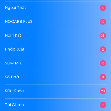
Ngoại Thất
10
NOCARB PLUS
10
Nội Thất
33
Pháp Luật
2
SLIM MIX
10
Số Hoá
8
Sức Khỏe
20
Tài Chính
7