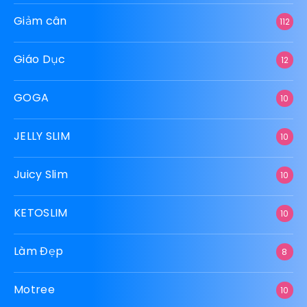
Giảm cân
112
Giáo Dục
12
GOGA
10
JELLY SLIM
10
Juicy Slim
10
KETOSLIM
10
Làm Đẹp
8
Motree
10