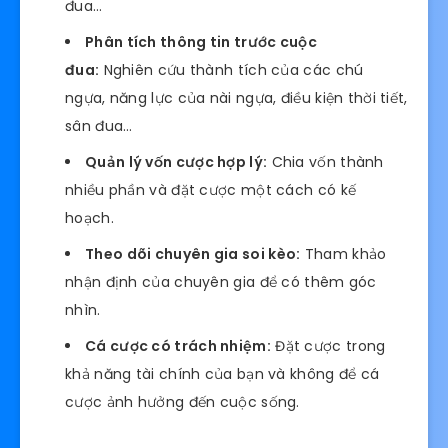
đua…
Phân tích thông tin trước cuộc
đua:
Nghiên cứu thành tích của các chú
ngựa, năng lực của nài ngựa, điều kiện thời tiết,
sân đua…
Quản lý vốn cược hợp lý:
Chia vốn thành
nhiều phần và đặt cược một cách có kế
hoạch.
Theo dõi chuyên gia soi kèo:
Tham khảo
nhận định của chuyên gia để có thêm góc
nhìn.
Cá cược có trách nhiệm:
Đặt cược trong
khả năng tài chính của bạn và không để cá
cược ảnh hưởng đến cuộc sống.