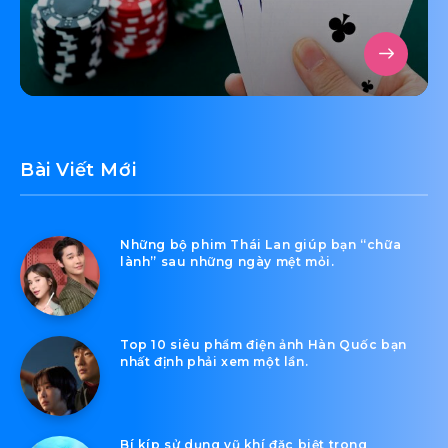
Bài Viết Mới
Những bộ phim Thái Lan giúp bạn “chữa
lành” sau những ngày mệt mỏi.
Top 10 siêu phẩm điện ảnh Hàn Quốc bạn
nhất định phải xem một lần.
Bí kíp sử dụng vũ khí đặc biệt trong