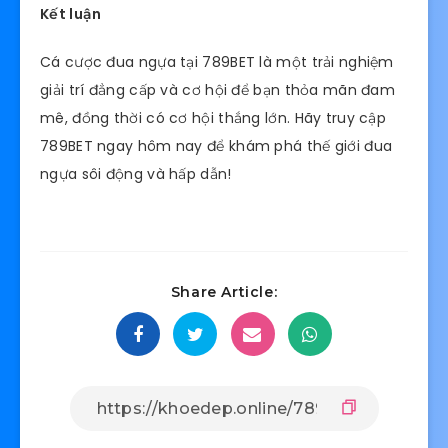
Kết luận
Cá cược đua ngựa tại 789BET là một trải nghiệm
giải trí đẳng cấp và cơ hội để bạn thỏa mãn đam
mê, đồng thời có cơ hội thắng lớn. Hãy truy cập
789BET ngay hôm nay để khám phá thế giới đua
ngựa sôi động và hấp dẫn!
Share Article: