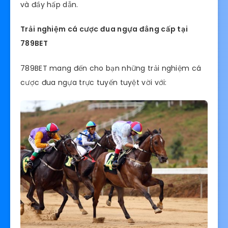
và đầy hấp dẫn.
Trải nghiệm cá cược đua ngựa đẳng cấp tại
789BET
789BET mang đến cho bạn những trải nghiệm cá
cược đua ngựa trực tuyến tuyệt vời với: