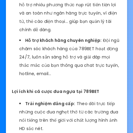
hỗ trợ nhiều phương thức nạp rút tiền tiện lợi
và an toàn như ngân hàng trực tuyến, ví điện
tử, thẻ cào điện thoại… giúp bạn quản lý tài
chính dễ dàng.
Hỗ trợ khách hàng chuyên nghiệp:
Đội ngũ
chăm sóc khách hàng của 789BET hoạt động
24/7, luôn sẵn sàng hỗ trợ và giải đáp mọi
thắc mắc của bạn thông qua chat trực tuyến,
hotline, email…
Lợi ích khi cá cược đua ngựa tại 789BET
Trải nghiệm đẳng cấp:
Theo dõi trực tiếp
những cuộc đua nghẹt thở từ các trường đua
nổi tiếng trên thế giới với chất lượng hình ảnh
HD sắc nét.