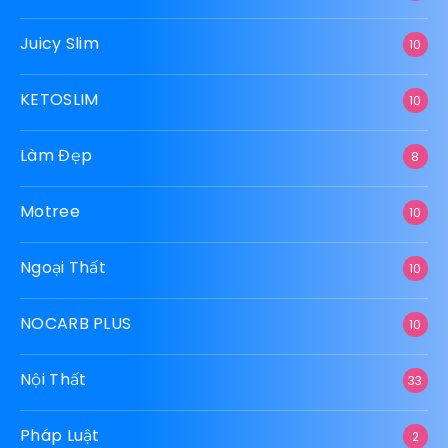
Juicy Slim
10
KETOSLIM
10
Làm Đẹp
8
Motree
10
Ngoại Thất
10
NOCARB PLUS
10
Nội Thất
33
Pháp Luật
2