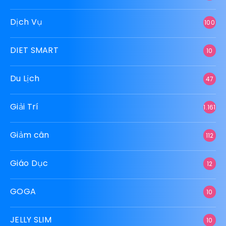
Dịch Vụ
100
DIET SMART
10
Du Lịch
47
Giải Trí
1.161
Giảm cân
112
Giáo Dục
12
GOGA
10
JELLY SLIM
10