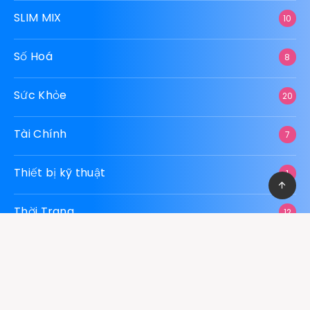
SLIM MIX
10
Số Hoá
8
Sức Khỏe
20
Tài Chính
7
Thiết bị kỹ thuật
1
Thời Trang
12
Thực Phẩm – Đồ Uống
13
Xây Dựng
11