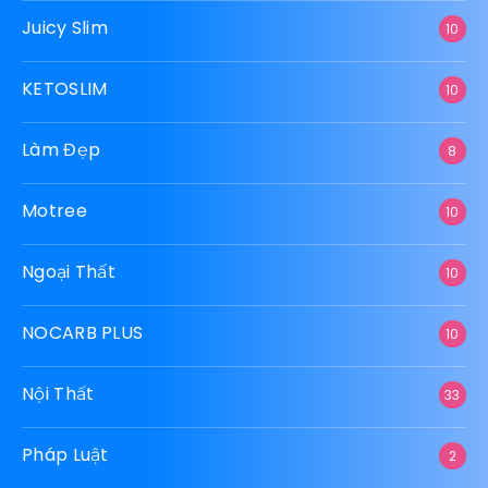
Juicy Slim
10
KETOSLIM
10
Làm Đẹp
8
Motree
10
Ngoại Thất
10
NOCARB PLUS
10
Nội Thất
33
Pháp Luật
2