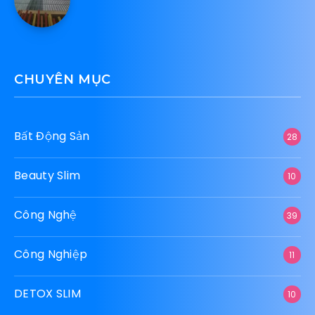
CHUYÊN MỤC
Bất Động Sản
28
Beauty Slim
10
Công Nghệ
39
Công Nghiệp
11
DETOX SLIM
10