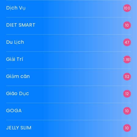
Dịch Vụ
100
DIET SMART
10
Du Lịch
47
Giải Trí
1.161
Giảm cân
112
Giáo Dục
12
GOGA
10
JELLY SLIM
10