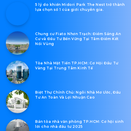
5 lý do khiến Midori Park The Nest trở thành
lựa chọn số 1 của giới chuyên gia.
Chung cư Fiato Nhơn Trạch: Điểm Sáng An
Cư và Đầu Tư Bền Vững Tại Tâm Điểm Kết
Nối Vùng
Tòa Nhà Mặt Tiền TP.HCM: Cơ Hội Đầu Tư
Vàng Tại Trung Tâm Kinh Tế
Biệt Thự Chính Chủ: Ngôi Nhà Mơ Ước, Đầu
Tư An Toàn Và Lợi Nhuận Cao
Bán tòa nhà văn phòng TP.HCM: Cơ hội sinh
lời cho nhà đầu tư 2025