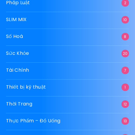
Pháp Luật
2
SLIM MIX
10
Số Hoá
8
Sức Khỏe
20
Tài Chính
7
Thiết bị kỹ thuật
1
Thời Trang
12
Thực Phẩm – Đồ Uống
13