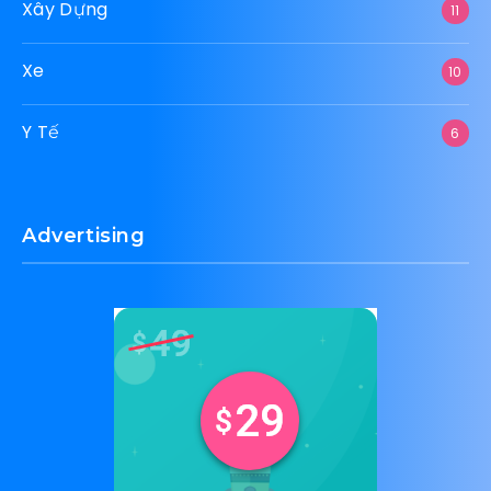
Xây Dựng
11
Xe
10
Y Tế
6
Advertising