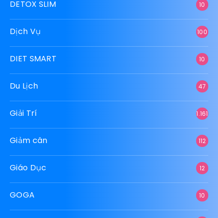
DETOX SLIM
10
Dịch Vụ
100
DIET SMART
10
Du Lịch
47
Giải Trí
1.161
Giảm cân
112
Giáo Dục
12
GOGA
10