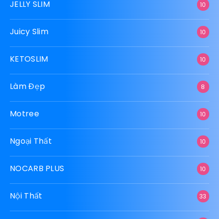
JELLY SLIM
10
Juicy Slim
10
KETOSLIM
10
Làm Đẹp
8
Motree
10
Ngoại Thất
10
NOCARB PLUS
10
Nội Thất
33