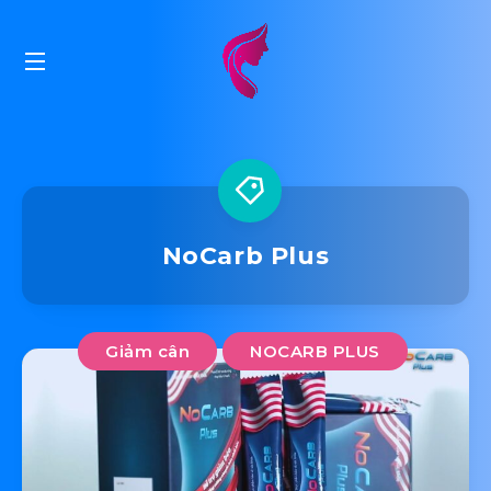
NoCarb Plus
Giảm cân
NOCARB PLUS