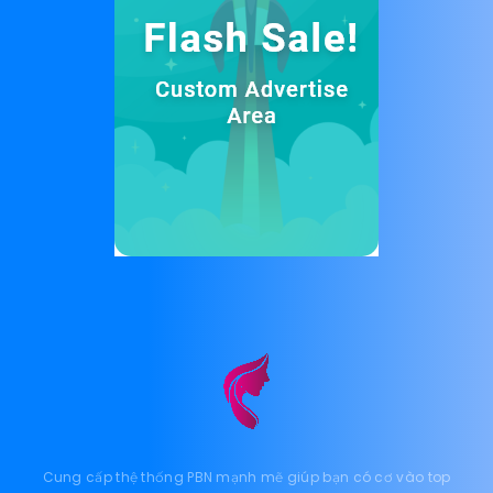
Cung cấp thệ thống PBN mạnh mẽ giúp bạn có cơ vào top