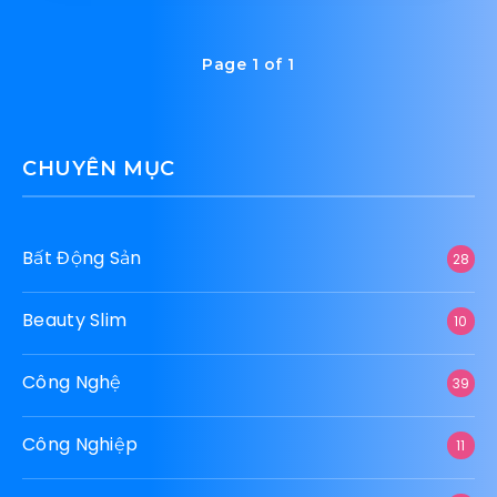
Page 1 of 1
CHUYÊN MỤC
Bất Động Sản
28
Beauty Slim
10
Công Nghệ
39
Công Nghiệp
11