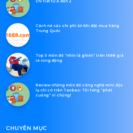
Tại sao Ecopark là điểm đến lý
tưởng mà bạn nên ghé đến một
lần