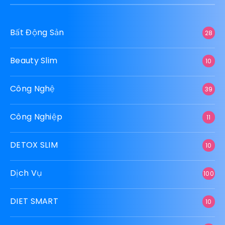
Những mẫu giường gấp dành cho
người cao tuổi
Bài Viết Mới
Hướng dẫn cài đặt và sử dụng app 1688 trên
điện thoại cực dễ