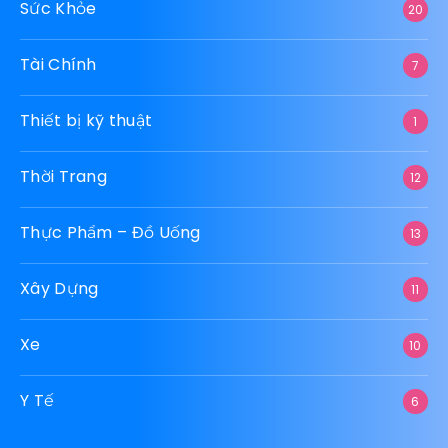
Du Lịch
47
Giải Trí
1.161
Giảm cân
112
Giáo Dục
12
GOGA
10
JELLY SLIM
10
Juicy Slim
10
KETOSLIM
10