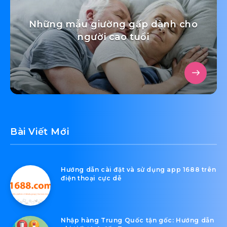
bảo hoàn toàn
Với người bận rộn, ít kinh. nghiệm và chuyên môn
trong lĩnh vực xây dựng thì việc lựa chọn dịch vụ
xây dựng nhà trọn gói là rất thích hợp.
Với đội ngũ kỹ sư, công nhân lành nghề, công trình
của chủ nhà sẽ đồng nhất với thiết kế, xây dựng
ban đầu. Ngoài ra, chất lượng công trình được
đảm bảo tuyệt đối thông qua quá trình giám sát,
kiểm tra các hạng mục của đơn vị xây dựng.
Share Article: