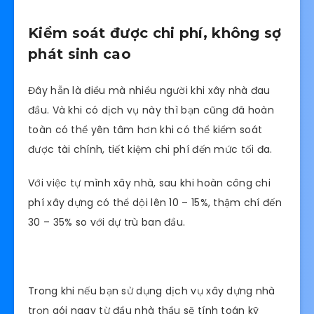
lo quản lý các hạng mục từ thi công cho đến
hoàn thiện.
Hơn hết, nhà thầu luôn nắm rõ và đôn thúc các
tiến trình công việc nên sẽ cân bằng thời gian cho
từng đầu mục khác nhau để mọi việc suôn sẻ,
đảm bảo hoàn thiện công trình đúng tiến độ bàn
giao.
Với hình thức xây nhà trọn gói này bạn sẽ không
phải tốn thời gian tự thực hiện từ khâu xin phép
xây dựng, thiết kế kiến trúc, giám sát công nhân,
công trình, lựa chọn nhà thầu, tìm mua nguyên
vật liệu…Tất cả những vấn đề này đều có đơn vị thi
công lo liệu.