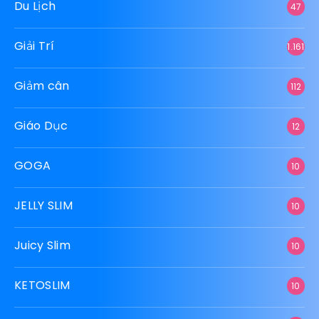
Nhập hàng Trung Quốc tận gốc: Hướng dẫn
chi tiết từ A đến Z
Cách né các chi phí ẩn khi đặt mua hàng
Trung Quốc
Top 5 món đồ “nhìn là ghiền” trên 1688 giá
rẻ rúng động
Review những món đồ công nghệ mini độc
lạ chỉ có trên Taobao: Tôi từng “phát
cuồng” vì chúng!