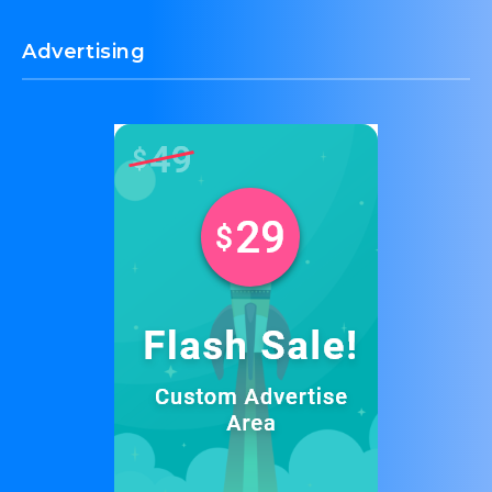
Làm Đẹp
8
Motree
10
Ngoại Thất
10
NOCARB PLUS
10
Nội Thất
33
Pháp Luật
2
SLIM MIX
10
Số Hoá
8