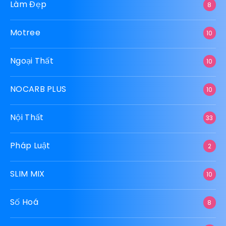
CHUYÊN MỤC
Bất Động Sản
28
Beauty Slim
10
Công Nghệ
39
Công Nghiệp
11
DETOX SLIM
10
Dịch Vụ
100
DIET SMART
10