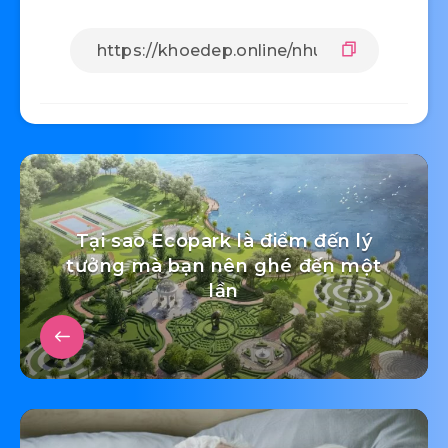
trọn gói ngay từ đầu nhà thầu sẽ tính toán kỹ
lưỡng, chặt chẽ để dự toán chi phí sát sao cho
chủ nhà trước khi xây dựng. Điều đó có nghĩa là
chi phí xây nhà theo mức giá cố định, trong quá
trình xây dựng, mọi chi phí phát sinh đều do đơn
vị thi công chi trả, chủ nhà không cần trả thêm
khoản này.
Điều tiện lợi hơn nữa đó là các nhà thầu thường
liên kết với nhà sản xuất nguyên vật liệu để có
mức giá tốt nhất. Nhiều khi, bạn tự tay xây nhà
mua nguyên vật liệu với số lượng ít sẽ không có
giá tốt như đơn vị thi công, thậm chí có lúc còn
chênh lệch cao hơn.
Chất lượng ngôi nhà được đảm