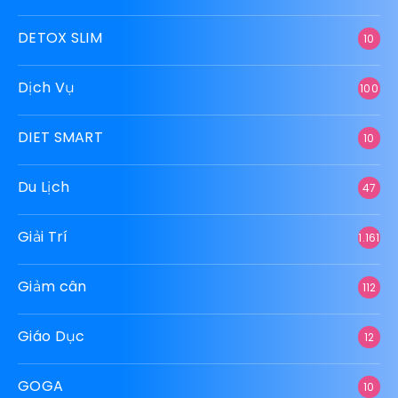
DETOX SLIM
10
Dịch Vụ
100
DIET SMART
10
Du Lịch
47
Giải Trí
1.161
Giảm cân
112
Giáo Dục
12
GOGA
10