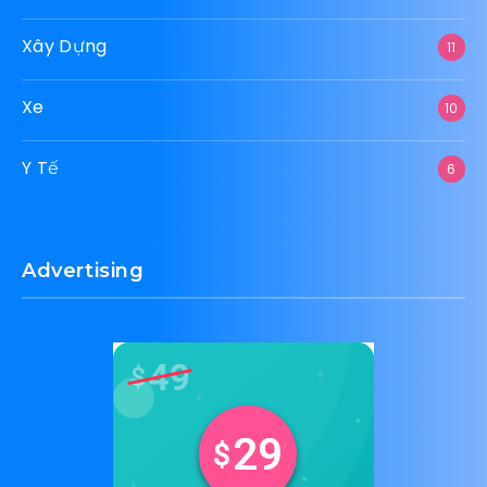
Xây Dựng
11
Xe
10
Y Tế
6
Advertising