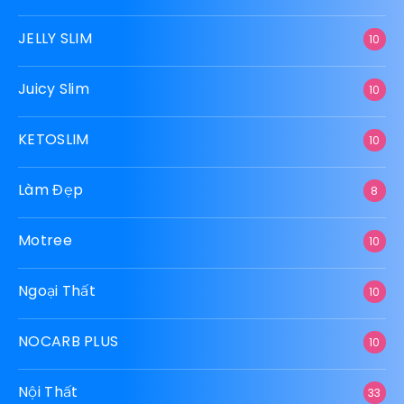
JELLY SLIM
10
Juicy Slim
10
KETOSLIM
10
Làm Đẹp
8
Motree
10
Ngoại Thất
10
NOCARB PLUS
10
Nội Thất
33