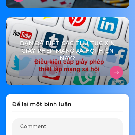
BẠN ĐÃ BIẾT CÁC THỦ TỤC XIN
GIẤY PHÉP MẠNG XÃ HỘI HIỆN
NAY?
Để lại một bình luận