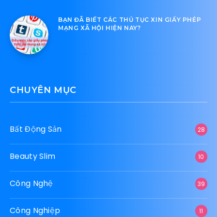
BẠN ĐÃ BIẾT CÁC THỦ TỤC XIN GIẤY PHÉP
MẠNG XÃ HỘI HIỆN NAY?
CHUYÊN MỤC
Bất Động Sản
28
Beauty Slim
10
Công Nghệ
39
Công Nghiệp
11