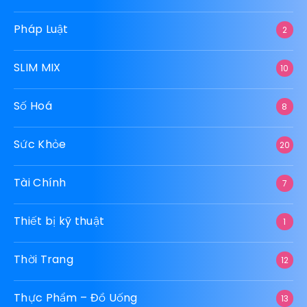
Pháp Luật
2
SLIM MIX
10
Số Hoá
8
Sức Khỏe
20
Tài Chính
7
Thiết bị kỹ thuật
1
Thời Trang
12
Thực Phẩm – Đồ Uống
13