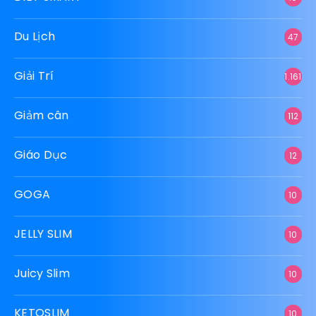
Du Lịch
47
Giải Trí
1.161
Giảm cân
112
Giáo Dục
12
GOGA
10
JELLY SLIM
10
Juicy Slim
10
KETOSLIM
10