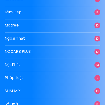
Làm Đẹp
8
Motree
10
Ngoại Thất
10
NOCARB PLUS
10
Nội Thất
33
Pháp Luật
2
SLIM MIX
10
Số Hoá
8