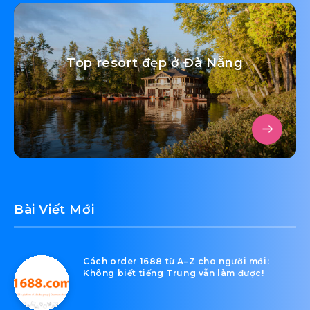
Top resort đẹp ở Đà Nẵng
Bài Viết Mới
Cách order 1688 từ A–Z cho người mới:
Không biết tiếng Trung vẫn làm được!