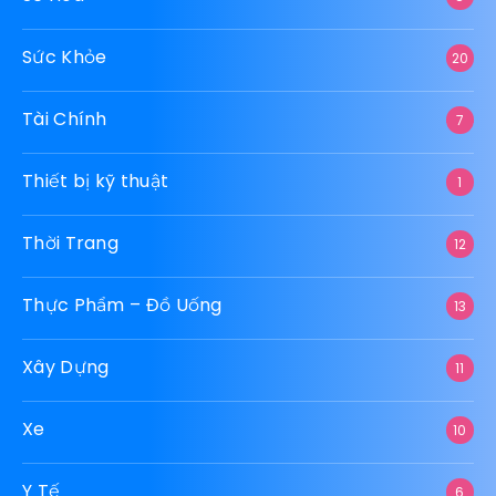
Sức Khỏe
20
Tài Chính
7
Thiết bị kỹ thuật
1
Thời Trang
12
Thực Phẩm – Đồ Uống
13
Xây Dựng
11
Xe
10
Y Tế
6