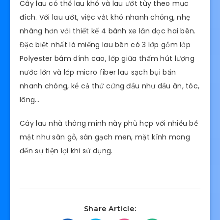
Cây lau có thể lau khô và lau ướt tùy theo mục
đích. Với lau ướt, việc vắt khô nhanh chóng, nhẹ
nhàng hơn với thiết kế 4 bánh xe lăn dọc hai bên.
Đặc biệt nhất là miếng lau bên có 3 lớp gồm lớp
Polyester bám dính cao, lớp giữa thấm hút lượng
nước lớn và lớp micro fiber lau sạch bụi bẩn
nhanh chóng, kể cả thứ cứng đầu như dầu ăn, tóc,
lông…
Cây lau nhà thông minh này phù hợp với nhiều bề
mặt như sàn gỗ, sàn gạch men, mặt kính mang
đến sự tiện lợi khi sử dụng.
Share Article: