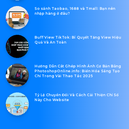
So sánh Taobao, 1688 và Tmall: Bạn nên
nhập hàng ở đâu?
Buff View TikTok: Bí Quyết Tăng View Hiệu
Quả Và An Toàn
Hướng Dẫn Cắt Ghép Hình Ảnh Cơ Bản Bằng
PhotoshopOnline.info: Biến Hóa Sáng Tạo
Chỉ Trong Vài Thao Tác 2025
Tỷ Lệ Chuyển Đổi Và Cách Cải Thiện Chỉ Số
Này Cho Website