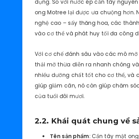
dụng. So với nước ép cần tây nguyên
ong Motree lại được ưa chuộng hơn. 
nghệ cao – sấy thăng hoa, các thành
vào cơ thể và phát huy tối đa công 
Với cơ chế đánh sâu vào các mô mỡ t
thải mỡ thừa diễn ra nhanh chóng và
nhiều dưỡng chất tốt cho cơ thể, và 
giúp giảm cân, nó còn giúp chăm sóc
của tuổi đôi mươi.
2.2. Khái quát chung về 
Tên sản phẩm
: Cần tây mật on