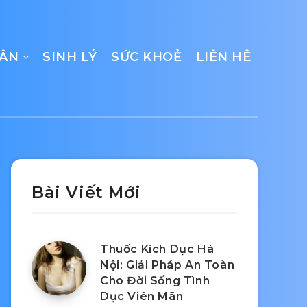
CÂN
SINH LÝ
SỨC KHOẺ
LIÊN HÊ
Bài Viết Mới
Thuốc Kích Dục Hà
Nội: Giải Pháp An Toàn
Cho Đời Sống Tình
Dục Viên Mãn