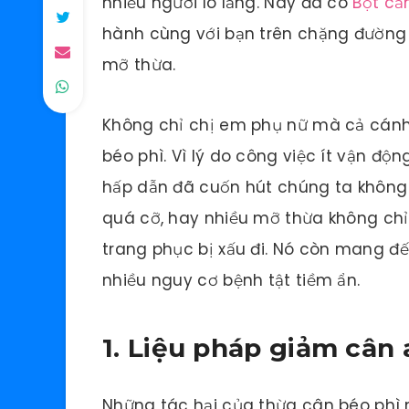
nhiều người lo lắng. Nay đã có
Bột cầ
hành cùng với bạn trên chặng đường 
mỡ thừa.
Không chỉ chị em phụ nữ mà cả cánh 
béo phì. Vì lý do công việc ít vận đ
hấp dẫn đã cuốn hút chúng ta không 
quá cỡ, hay nhiều mỡ thừa không chỉ
trang phục bị xấu đi. Nó còn mang đến
nhiều nguy cơ bệnh tật tiềm ẩn.
1. Liệu pháp giảm cân 
Những tác hại của thừa cân béo phì 