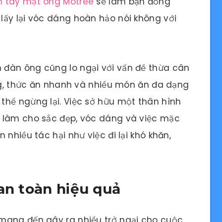
n tây mật ong Motree
sẽ làm bạn đồng
lấy lại vóc dáng hoàn hảo nói không với
đàn ông cũng lo ngại với vấn đề thừa cân
ộng, thức ăn nhanh và nhiều món ăn đa dạng
thể ngừng lại. Việc sở hữu một thân hình
 làm cho sắc đẹp, vóc dáng và việc mặc
 nhiều tác hại như việc đi lại khó khăn,
an toàn hiệu quả
mang đến gây ra nhiều trở ngại cho cuộc