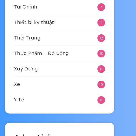
Tài Chính
7
Thiết bị kỹ thuật
1
Thời Trang
12
Thực Phẩm – Đồ Uống
13
Xây Dựng
11
Xe
10
Y Tế
6