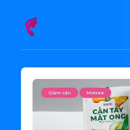
Giảm cân
Motree