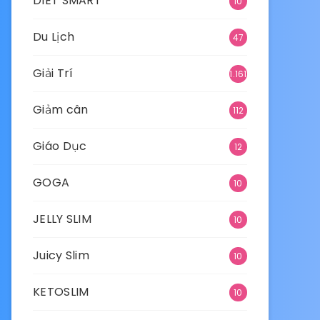
DIET SMART
10
Du Lịch
47
Giải Trí
1.161
Giảm cân
112
Giáo Dục
12
GOGA
10
JELLY SLIM
10
Juicy Slim
10
KETOSLIM
10