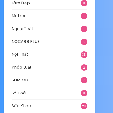
Làm Đẹp
8
Motree
10
Ngoại Thất
10
NOCARB PLUS
10
Nội Thất
33
Pháp Luật
2
SLIM MIX
10
Số Hoá
8
Sức Khỏe
20