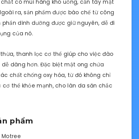
 chất có mùi hăng khó uống, cần tây mật
Ngoài ra, sản phẩm được bào chế từ công
 phần dinh dưỡng được giữ nguyên, dễ đi
dụng của nó.
hừa, thanh lọc cơ thể giúp cho việc đào
 dễ dàng hơn. Đặc biệt mật ong chứa
các chất chống oxy hóa, từ đó không chỉ
 cơ thể khỏe mạnh, cho làn da săn chắc
sản phẩm
g Motree