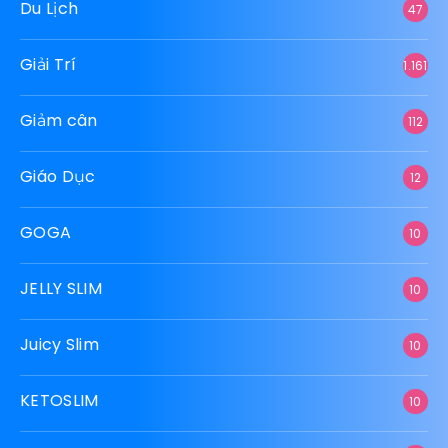
Du Lịch
47
Giải Trí
1.161
Giảm cân
112
Giáo Dục
12
GOGA
10
JELLY SLIM
10
Juicy Slim
10
KETOSLIM
10