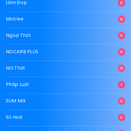
Làm Đẹp
8
Motree
10
Ngoại Thất
10
NOCARB PLUS
10
Nội Thất
33
Pháp Luật
2
SLIM MIX
10
Số Hoá
8