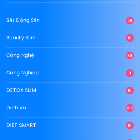
Bất Động Sản
28
Beauty Slim
10
Công Nghệ
39
Công Nghiệp
11
DETOX SLIM
10
Dịch Vụ
100
DIET SMART
10