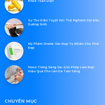
Khỏe Toàn Diện
Sự Thư Giãn Tuyệt Vời: Trải Nghiệm Gội Đầu
Dưỡng Sinh
Mỹ Phẩm Onete: Sắc Đẹp Tự Nhiên Cho Phái
Đẹp
Meso Trắng Sáng Da: Giải Pháp Làm Đẹp
Hiệu Quả Cho Làn Da Tươi Sáng
CHUYÊN MỤC