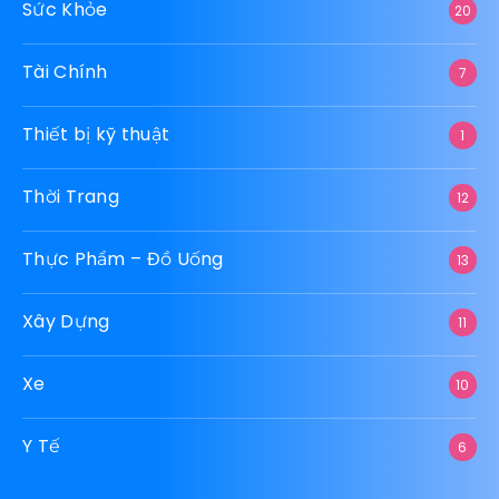
Sức Khỏe
20
Tài Chính
7
Thiết bị kỹ thuật
1
Thời Trang
12
Thực Phẩm – Đồ Uống
13
Xây Dựng
11
Xe
10
Y Tế
6