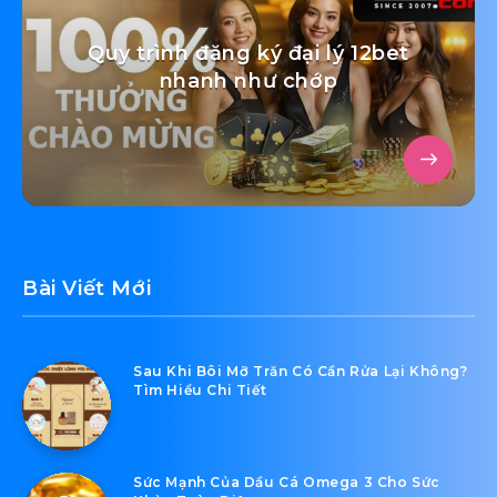
Quy trình đăng ký đại lý 12bet
nhanh như chớp
Bài Viết Mới
Sau Khi Bôi Mỡ Trăn Có Cần Rửa Lại Không?
Tìm Hiểu Chi Tiết
Sức Mạnh Của Dầu Cá Omega 3 Cho Sức