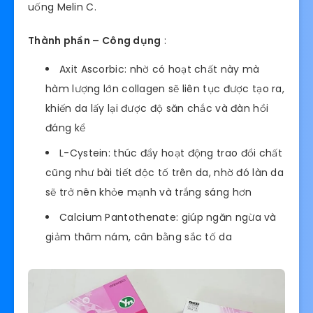
uống Melin C.
Thành phần – Công dụng
:
Axit Ascorbic: nhờ có hoạt chất này mà
hàm lượng lớn collagen sẽ liên tục được tạo ra,
khiến da lấy lại được độ săn chắc và đàn hồi
đáng kể
L-Cystein: thúc đẩy hoạt động trao đổi chất
cũng như bài tiết độc tố trên da, nhờ đó làn da
sẽ trở nên khỏe mạnh và trắng sáng hơn
Calcium Pantothenate: giúp ngăn ngừa và
giảm thâm nám, cân bằng sắc tố da