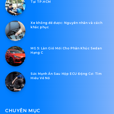
Tại TP.HCM
Xe không đề được: Nguyên nhân và cách
khắc phục
MG 5: Làn Gió Mới Cho Phân Khúc Sedan
Hạng C
Sức Mạnh Ẩn Sau Hộp ECU Động Cơ: Tìm
Hiểu Về Nó
CHUYÊN MỤC