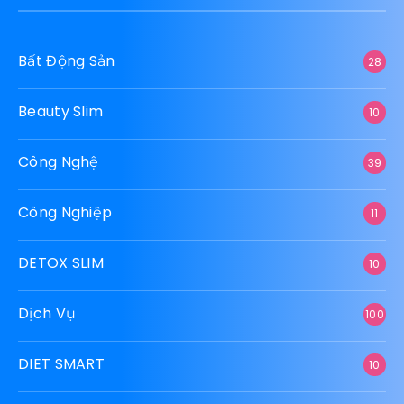
Bất Động Sản
28
Beauty Slim
10
Công Nghệ
39
Công Nghiệp
11
DETOX SLIM
10
Dịch Vụ
100
DIET SMART
10