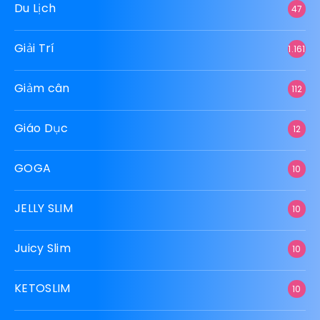
Du Lịch
47
Giải Trí
1.161
Giảm cân
112
Giáo Dục
12
GOGA
10
JELLY SLIM
10
Juicy Slim
10
KETOSLIM
10