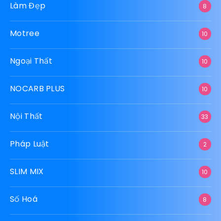
Làm Đẹp
8
Motree
10
Ngoại Thất
10
NOCARB PLUS
10
Nội Thất
33
Pháp Luật
2
SLIM MIX
10
Số Hoá
8