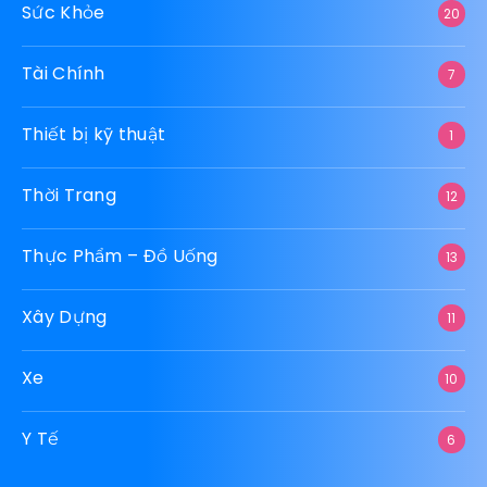
Sức Khỏe
20
Tài Chính
7
Thiết bị kỹ thuật
1
Thời Trang
12
Thực Phẩm – Đồ Uống
13
Xây Dựng
11
Xe
10
Y Tế
6