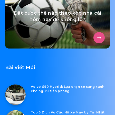
Đặt cược thế nào theo kèo nhà cái
hôm nay để không lỗ?
Bài Viết Mới
Volvo S90 Hybrid: Lựa chọn xe sang xanh
cho người tiên phong
Top 5 Dịch Vụ Cứu Hộ Xe Máy Uy Tín Nhất