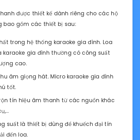
hanh được thiết kế dành riêng cho các hộ
g bao gồm các thiết bị sau:
nhất trong hệ thống karaoke gia đình. Loa
a karaoke gia đình thường có công suất
lượng cao.
 thu âm giọng hát. Micro karaoke gia đình
ú tốt.
 trộn tín hiệu âm thanh từ các nguồn khác
cụ,…
 suất là thiết bị dùng để khuếch đại tín
ải đến loa.