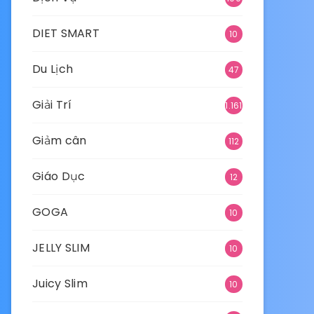
DIET SMART
10
Du Lịch
47
Giải Trí
1.161
Giảm cân
112
Giáo Dục
12
GOGA
10
JELLY SLIM
10
Juicy Slim
10