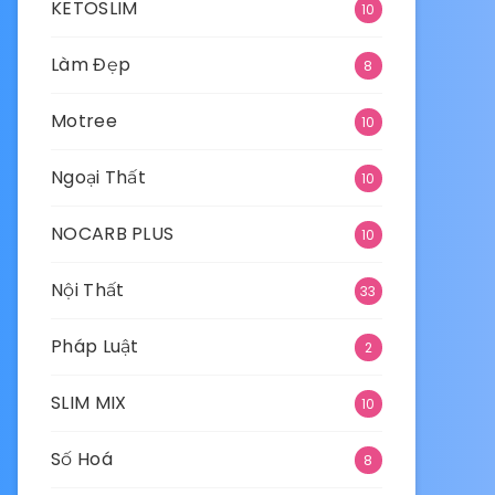
KETOSLIM
10
Làm Đẹp
8
Motree
10
Ngoại Thất
10
NOCARB PLUS
10
Nội Thất
33
Pháp Luật
2
SLIM MIX
10
Số Hoá
8