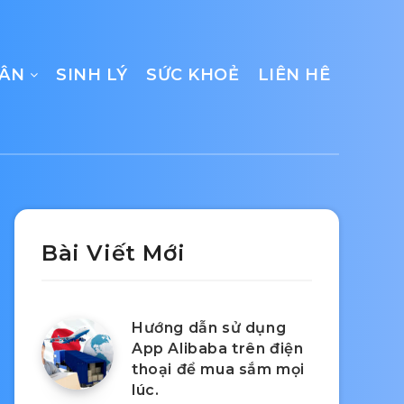
CÂN
SINH LÝ
SỨC KHOẺ
LIÊN HÊ
Bài Viết Mới
Hướng dẫn sử dụng
App Alibaba trên điện
thoại để mua sắm mọi
lúc.