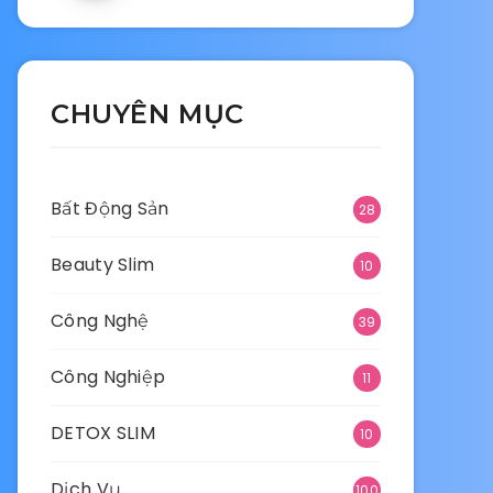
CHUYÊN MỤC
Bất Động Sản
28
Beauty Slim
10
Công Nghệ
39
Công Nghiệp
11
DETOX SLIM
10
Dịch Vụ
100