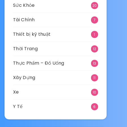
Sức Khỏe
20
Tài Chính
7
Thiết bị kỹ thuật
1
Thời Trang
12
Thực Phẩm – Đồ Uống
13
Xây Dựng
11
Xe
10
Y Tế
6